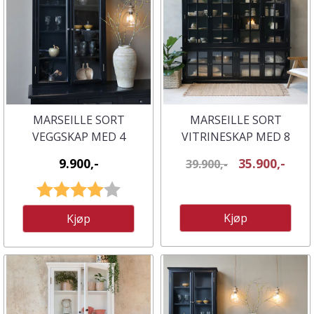
MARSEILLE SORT
MARSEILLE SORT
VEGGSKAP MED 4
VITRINESKAP MED 8
HYLLER FRA CHIC
DØRER OG HYLLER -
9.900,-
35.900,-
39.900,-
ANTIQUE
CHIC ANTIQUE
Karakter:
4.0 av 5 mulige
Kjøp
Kjøp