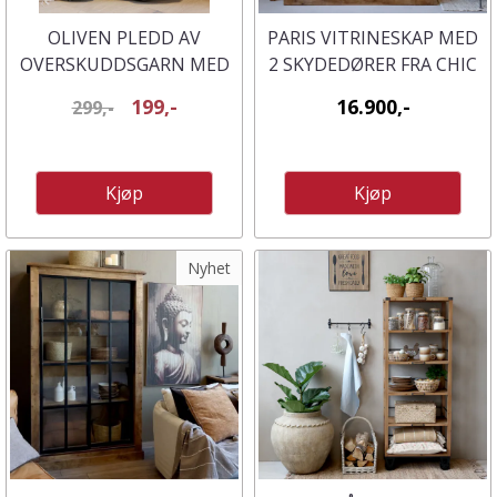
OLIVEN PLEDD AV
PARIS VITRINESKAP MED
OVERSKUDDSGARN MED
2 SKYDEDØRER FRA CHIC
ISKRYSTALLER - CHIC
ANTIQUE
199,-
16.900,-
299,-
ANTIQUE
Kjøp
Kjøp
Nyhet