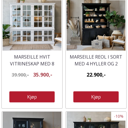
MARSEILLE HVIT
MARSEILLE REOL I SORT
VITRINESKAP MED 8
MED 4 HYLLER OG 2
DØRER OG HYLLER -
DØRER
35.900,-
22.900,-
39.900,-
CHIC ANTIQUE
Kjøp
Kjøp
-10%