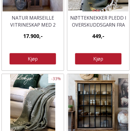
NATUR MARSEILLE
NØTTEKNEKKER PLEDD I
VITRINESKAP MED 2
OVERSKUDDSGARN FRA
DØRER OG HYLLER FRA
CHIC ANTIQUE
17.900,-
449,-
CHIC ANTIQUE
Kjøp
Kjøp
-33%