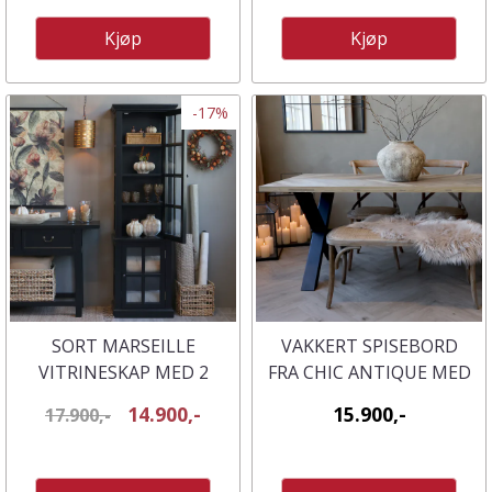
Kjøp
Kjøp
-17%
SORT MARSEILLE
VAKKERT SPISEBORD
VITRINESKAP MED 2
FRA CHIC ANTIQUE MED
DØRER OG HYLLER FRA
FISKEBENSMØNSTER
14.900,-
15.900,-
17.900,-
CHIC ANTIQUE