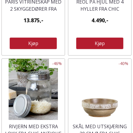
PARIS VITRINESKAP MED
REOL PÅ HJUL MED 4
2 SKYGGEDØRER FRA
HYLLER FRA CHIC
CHIQUE ANTIQUE
ANTIQUE
13.875,-
4.490,-
Kjøp
Kjøp
-46%
-40%
RIVJERN MED EKSTRA
SKÅL MED UTSKJÆRING