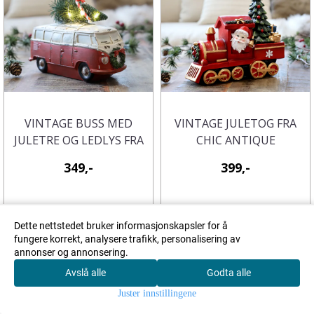
VINTAGE BUSS MED
VINTAGE JULETOG FRA
JULETRE OG LEDLYS FRA
CHIC ANTIQUE
CHIC ANTIQUE
349,-
399,-
Kjøp
Kjøp
Dette nettstedet bruker informasjonskapsler for å
fungere korrekt, analysere trafikk, personalisering av
annonser og annonsering.
-29%
-17%
Avslå alle
Godta alle
0
Juster innstillingene
Hjem
Meny
Søk
Konto
Handlekurv