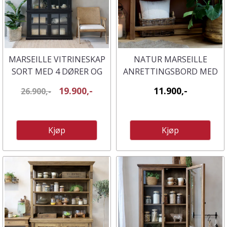
MARSEILLE VITRINESKAP
NATUR MARSEILLE
SORT MED 4 DØRER OG
ANRETTINGSBORD MED
HYLLER - CHIC ANTIQUE
2 SKUFFER FRA CHIC
19.900,-
11.900,-
26.900,-
ANTIQUE
Kjøp
Kjøp