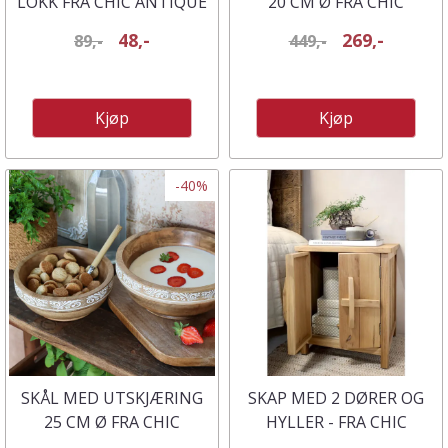
LOKK FRA CHIC ANTIQUE
20 CM Ø FRA CHIC
ANTIQUE
48,-
269,-
89,-
449,-
Kjøp
Kjøp
-40%
SKÅL MED UTSKJÆRING
SKAP MED 2 DØRER OG
25 CM Ø FRA CHIC
HYLLER - FRA CHIC
ANTIQUE
ANTIQUE.