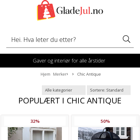
Gaver og interiør for alle årstider
Hjem
Merker
Chic Antique
POPULÆRT I
CHIC ANTIQUE
32%
50%