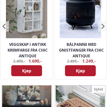
VEGGSKAP I ANTIKK
BÅLPANNE MED
KREMFARGE FRA CHIC
GNISTFANGER FRA CHIC
ANTIQUE
ANTIQUE
1.690,-
1.249,-
2.490,-
2.499,-
Kjøp
Kjøp
Nyhet