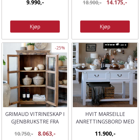
9.990,-
14.175,-
18.900,-
Kjøp
Kjøp
-25%
GRIMAUD VITRINESKAP I
HVIT MARSEILLE
GJENBRUKSTRE FRA
ANRETTINGSBORD MED
CHIQUE ANTIQUE
2 SKUFFER FRA CHIC
8.063,-
11.900,-
10.750,-
ANTIQUE