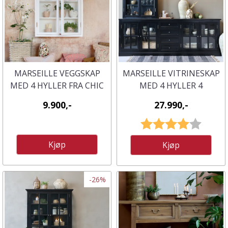
MARSEILLE VEGGSKAP
MARSEILLE VITRINESKAP
MED 4 HYLLER FRA CHIC
MED 4 HYLLER 4
ANTIQUE
SKUFFER - CHIC
9.900,-
27.990,-
ANTIQUE
Karakter:
4.0 av 
Kjøp
Kjøp
-26%