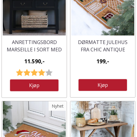
ANRETTINGSBORD
DØRMATTE JULEHUS
MARSEILLE I SORT MED
FRA CHIC ANTIQUE
2 SKUFFER - CHIC
11.590,-
199,-
ANTIQUE
Karakter:
4.0 av 5 mulige
Kjøp
Kjøp
Nyhet