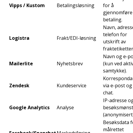
Vipps / Kustom
Betalingsløsning
for å
gjennomføre
betaling.
Navn, adress
telefon for
Logistra
Frakt/EDI-løsning
utskrift av
fraktetiketter
Navn og e-po
Mailerlite
Nyhetsbrev
(kun ved akti
samtykke).
Korresponda
Zendesk
Kundeservice
via e-post og
chat.
IP-adresse o
Google Analytics
Analyse
besøksmønst
(anonymisert)
Besøksdata f
målrettet