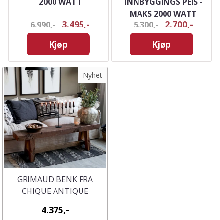
Å
2000 WATT
INNBYGGINGS PEIS -
MAKS 2000 WATT
3.495,-
2.700,-
6.990,-
5.300,-
Kjøp
Kjøp
Nyhet
GRIMAUD BENK FRA
CHIQUE ANTIQUE
4.375,-