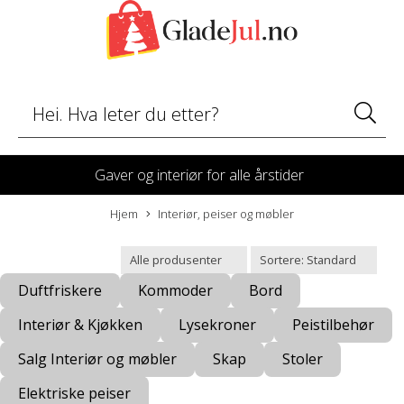
Gaver og interiør for alle årstider
Hjem
Interiør, peiser og møbler
Duftfriskere
Kommoder
Bord
Interiør & Kjøkken
Lysekroner
Peistilbehør
Salg Interiør og møbler
Skap
Stoler
Elektriske peiser