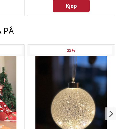
Kjøp
 PÅ
25%