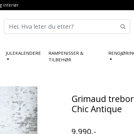
g interiør
JULEKALENDERE
RAMPENISSER &
RENGJØRIN
TILBEHØR
Grimaud trebor
Chic Antique
9.990,-