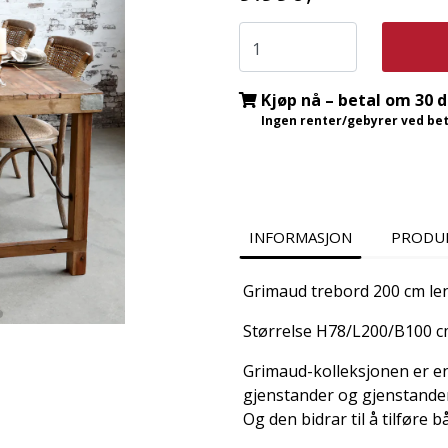
Kjøp nå – betal om 30 
Ingen renter/gebyrer ved beta
INFORMASJON
PRODU
Grimaud trebord 200 cm len
Størrelse H78/L200/B100 c
Grimaud-kolleksjonen er en
gjenstander og gjenstander 
Og den bidrar til å tilføre b