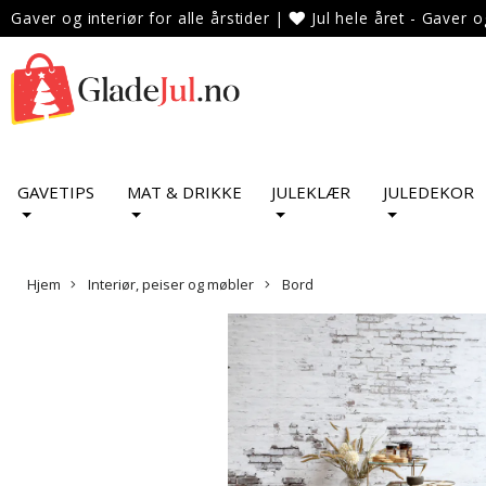
Gaver og interiør for alle årstider
|
Jul hele året - Gaver o
GAVETIPS
MAT & DRIKKE
JULEKLÆR
JULEDEKOR
Hjem
Interiør, peiser og møbler
Bord