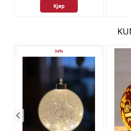
Kjøp
KU
34%