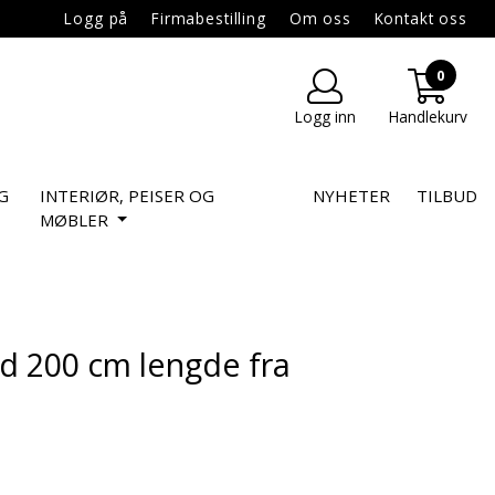
Logg på
Firmabestilling
Om oss
Kontakt oss
0
Logg inn
Handlekurv
G
INTERIØR, PEISER OG
NYHETER
TILBUD
MØBLER
d 200 cm lengde fra