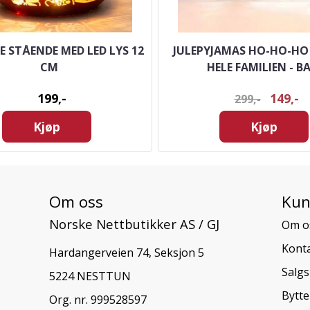
E STÅENDE MED LED LYS 12
JULEPYJAMAS HO-HO-HO
CM
HELE FAMILIEN - B
199,-
149,-
299,-
Kjøp
Kjøp
Om oss
Kun
Norske Nettbutikker AS / GJ
Om o
Konta
Hardangerveien 74, Seksjon 5
Salgs
5224 NESTTUN
Bytte
Org. nr. 999528597