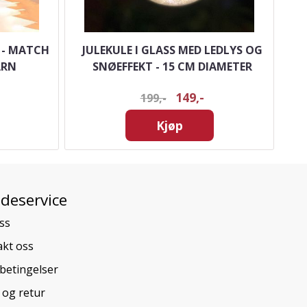
 - MATCH
JULEKULE I GLASS MED LEDLYS OG
JU
ARN
SNØEFFEKT - 15 CM DIAMETER
149,-
199,-
Kjøp
deservice
ss
kt oss
betingelser
 og retur