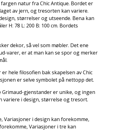
fargen natur fra Chic Antique. Bordet er
laget av jern, og tresorten kan variere.
 design, størrelser og utseende. Bena kan
er H: 78 L: 200 B: 100 cm. Bordets
kker dekor, så vel som møbler. Det ene
aud-varer, er at man kan se spor og merker
mål.
er er hele filosofien bak skapelsen av Chic
sjonen er selve symbolet på nettopp det.
 Grimaud-gjenstander er unike, og ingen
n variere i design, størrelse og tresort.
e, Variasjoner i design kan forekomme,
 forekomme, Variasjoner i tre kan