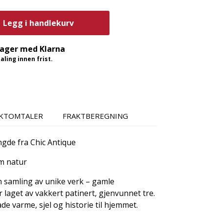
Legg i handlekurv
dager med Klarna
ling innen frist.
KTOMTALER
FRAKTBEREGNING
gde fra Chic Antique
m natur
 samling av unike verk – gamle
laget av vakkert patinert, gjenvunnet tre.
åde varme, sjel og historie til hjemmet.