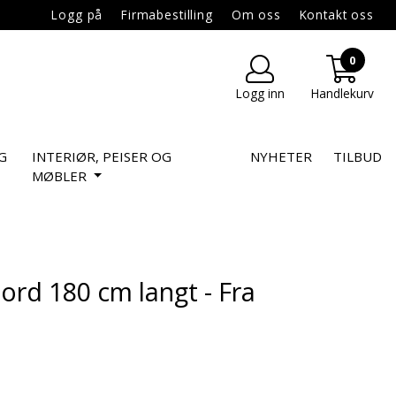
Logg på
Firmabestilling
Om oss
Kontakt oss
0
Logg inn
Handlekurv
G
INTERIØR, PEISER OG
NYHETER
TILBUD
MØBLER
rd 180 cm langt - Fra