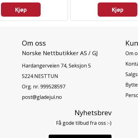
Kjøp
Kjøp
Om oss
Kun
Norske Nettbutikker AS / GJ
Om o
Konta
Hardangerveien 74, Seksjon 5
Salgs
5224 NESTTUN
Bytte
Org. nr. 999528597
Pers
post@gladejul.no
Nyhetsbrev
Få gode tilbud fra oss :-)