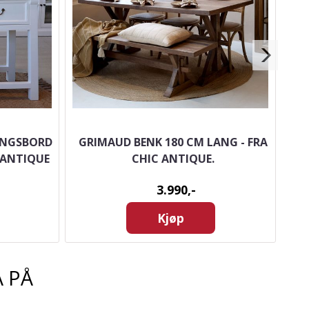
INGSBORD
GRIMAUD BENK 180 CM LANG - FRA
GR
 ANTIQUE
CHIC ANTIQUE.
3.990,-
Kjøp
 PÅ