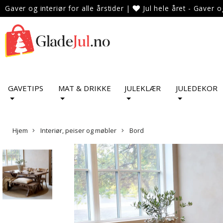
Gaver og interiør for alle årstider
|
Jul hele året - Gaver o
GAVETIPS
MAT & DRIKKE
JULEKLÆR
JULEDEKOR
Hjem
Interiør, peiser og møbler
Bord