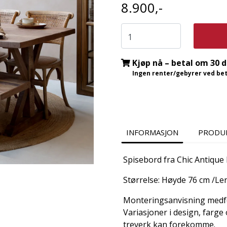
8.900,-
Kjøp nå – betal om 30 
Ingen renter/gebyrer ved beta
INFORMASJON
PRODU
Spisebord fra Chic Antique 
Størrelse: Høyde 76 cm /Le
Monteringsanvisning medf
Variasjoner i design, farge
treverk kan forekomme.