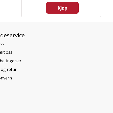
Kjøp
deservice
ss
kt oss
betingelser
 og retur
onvern