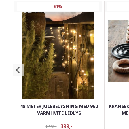
51%
OG
48 METER JULEBELYSNING MED 960
KRANSEK
VARMHVITE LEDLYS
ME
399,-
819,-