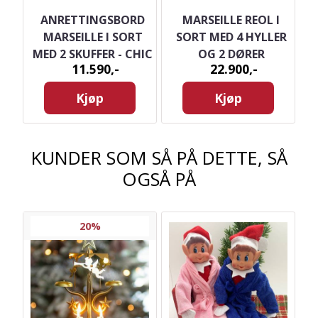
ANRETTINGSBORD
MARSEILLE REOL I
RA
MARSEILLE I SORT
SORT MED 4 HYLLER
MED 2 SKUFFER - CHIC
OG 2 DØRER
11.590,-
22.900,-
ANTIQUE
Kjøp
Kjøp
KUNDER SOM SÅ PÅ DETTE, SÅ
OGSÅ PÅ
20%