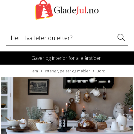
Gaver og interiør for alle årstider
Hjem
Interiør, peiser og møbler
Bord