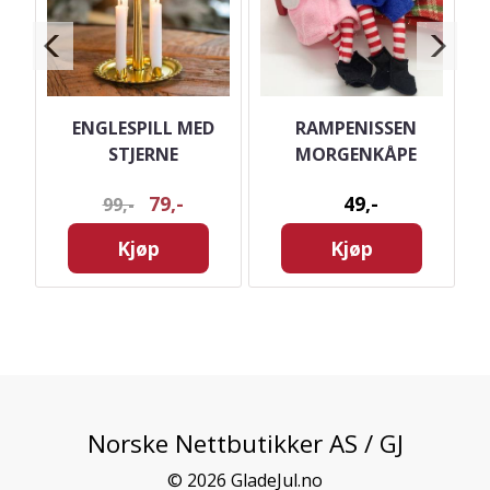
ENGLESPILL MED
RAMPENISSEN
S
STJERNE
MORGENKÅPE
79,-
49,-
99,-
Kjøp
Kjøp
Norske Nettbutikker AS / GJ
© 2026 GladeJul.no