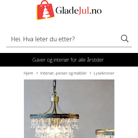
Gaver og interiør for alle årstider
Hjem
Interiør, peiser og møbler
Lysekroner