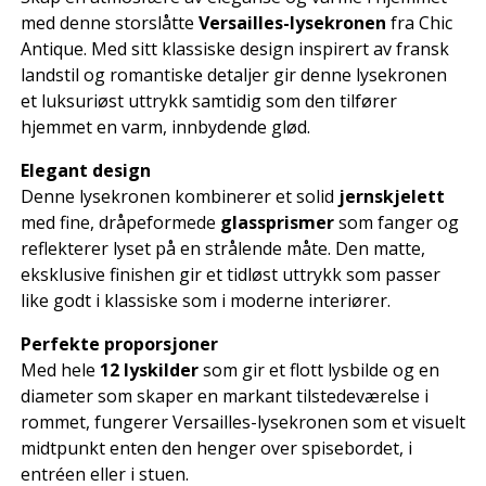
med denne storslåtte
Versailles-lysekronen
fra Chic
Antique. Med sitt klassiske design inspirert av fransk
landstil og romantiske detaljer gir denne lysekronen
et luksuriøst uttrykk samtidig som den tilfører
hjemmet en varm, innbydende glød.
Elegant design
Denne lysekronen kombinerer et solid
jernskjelett
med fine, dråpeformede
glassprismer
som fanger og
reflekterer lyset på en strålende måte. Den matte,
eksklusive finishen gir et tidløst uttrykk som passer
like godt i klassiske som i moderne interiører.
Perfekte proporsjoner
Med hele
12 lyskilder
som gir et flott lysbilde og en
diameter som skaper en markant tilstedeværelse i
rommet, fungerer Versailles-lysekronen som et visuelt
midtpunkt enten den henger over spisebordet, i
entréen eller i stuen.