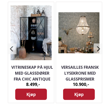
VITRINESKAP PÅ HJUL
VERSAILLES FRANSK
MED GLASSDØRER
LYSEKRONE MED
FRA CHIC ANTIQUE
GLASSPRISMER
8.499,-
10.900,-
49
SVART
Kjøp
Kjøp