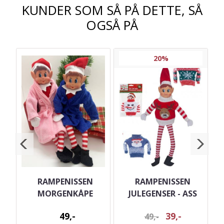
KUNDER SOM SÅ PÅ DETTE, SÅ
OGSÅ PÅ
20%
IL
RAMPENISSEN
RAMPENISSEN
 -
MORGENKÅPE
JULEGENSER - ASS
49,-
39,-
49,-