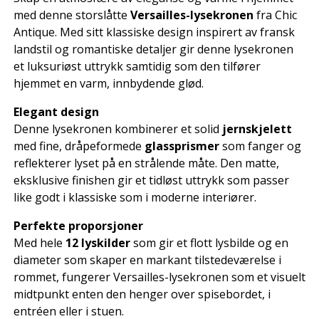
med denne storslåtte
Versailles-lysekronen
fra Chic
Antique. Med sitt klassiske design inspirert av fransk
landstil og romantiske detaljer gir denne lysekronen
et luksuriøst uttrykk samtidig som den tilfører
hjemmet en varm, innbydende glød.
Elegant design
Denne lysekronen kombinerer et solid
jernskjelett
med fine, dråpeformede
glassprismer
som fanger og
reflekterer lyset på en strålende måte. Den matte,
eksklusive finishen gir et tidløst uttrykk som passer
like godt i klassiske som i moderne interiører.
Perfekte proporsjoner
Med hele
12 lyskilder
som gir et flott lysbilde og en
diameter som skaper en markant tilstedeværelse i
rommet, fungerer Versailles-lysekronen som et visuelt
midtpunkt enten den henger over spisebordet, i
entréen eller i stuen.