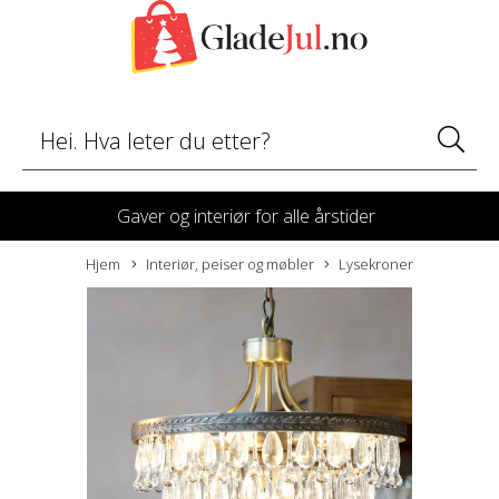
Gaver og interiør for alle årstider
Hjem
Interiør, peiser og møbler
Lysekroner