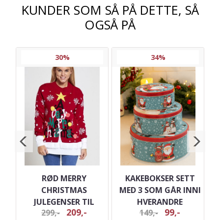
KUNDER SOM SÅ PÅ DETTE, SÅ
OGSÅ PÅ
30%
34%
D
RØD MERRY
KAKEBOKSER SETT
 -
CHRISTMAS
MED 3 SOM GÅR INNI
JULEGENSER TIL
HVERANDRE
209,-
99,-
299,-
149,-
DAME