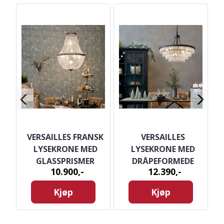
I
VERSAILLES FRANSK
VERSAILLES
ER
LYSEKRONE MED
LYSEKRONE MED
GLASSPRISMER
DRÅPEFORMEDE
10.900,-
12.390,-
GLASSPRISMER - 57
CM HØYDE
Kjøp
Kjøp