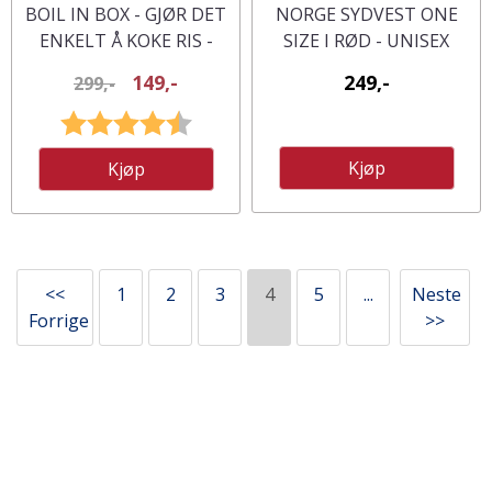
BOIL IN BOX - GJØR DET
NORGE SYDVEST ONE
ENKELT Å KOKE RIS -
SIZE I RØD - UNISEX
RISKOKER FRA HACKIT
149,-
249,-
299,-
Karakter:
4.6 av 5 mulige
Kjøp
Kjøp
<<
1
2
3
4
5
...
Neste
Forrige
>>