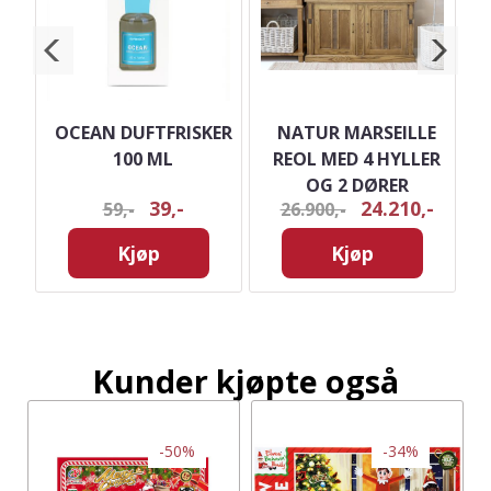
ER
OCEAN DUFTFRISKER
NATUR MARSEILLE
100 ML
REOL MED 4 HYLLER
OG 2 DØRER
39,-
24.210,-
59,-
26.900,-
Kjøp
Kjøp
Kunder kjøpte også
-50%
-34%