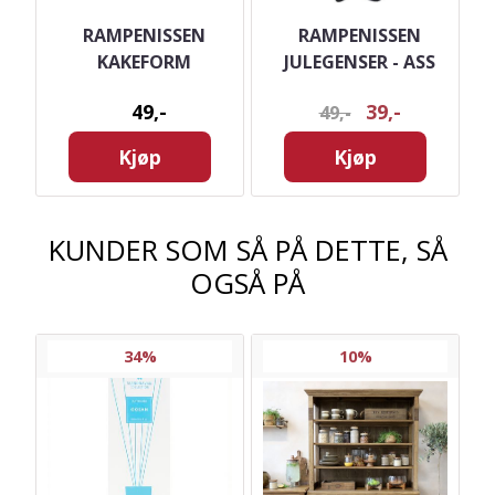
D
RAMPENISSEN
RAMPENISSEN
KAKEFORM
JULEGENSER - ASS
49,-
39,-
49,-
Kjøp
Kjøp
KUNDER SOM SÅ PÅ DETTE, SÅ
OGSÅ PÅ
34%
10%