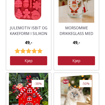
JULEMOTIV ISBIT OG
MORSOMME
KAKEFORM I SILIKON
DRIKKEGLASS MED
JULEMOTIV - 450 ML.
49,-
49,-
ASSORTERT
Karakter:
5.0 av 5 mulige
Kjøp
Kjøp
-38%
-50%