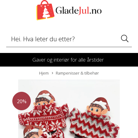
Gaver og interiør for alle årstider
Hjem
Rampenisser & tilbehør
20%