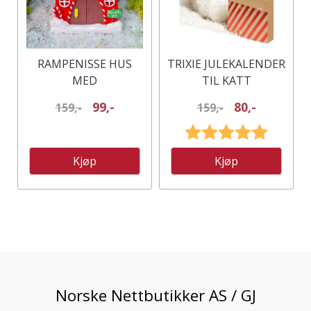
RAMPENISSE HUS
TRIXIE JULEKALENDER
MED
TIL KATT
FARGESKIFTENDE
99,-
80,-
159,-
159,-
LEDLYS
Karakter:
5.0 av 5
Kjøp
Kjøp
Norske Nettbutikker AS / GJ