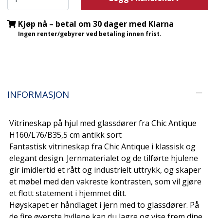
Kjøp nå – betal om 30 dager med Klarna
Ingen renter/gebyrer ved betaling innen frist.
INFORMASJON
Vitrineskap på hjul med glassdører fra Chic Antique
H160/L76/B35,5 cm antikk sort
Fantastisk vitrineskap fra Chic Antique i klassisk og
elegant design. Jernmaterialet og de tilførte hjulene
gir imidlertid et rått og industrielt uttrykk, og skaper
et møbel med den vakreste kontrasten, som vil gjøre
et flott statement i hjemmet ditt.
Høyskapet er håndlaget i jern med to glassdører. På
de fire øverste hyllene kan du lagre og vise frem dine