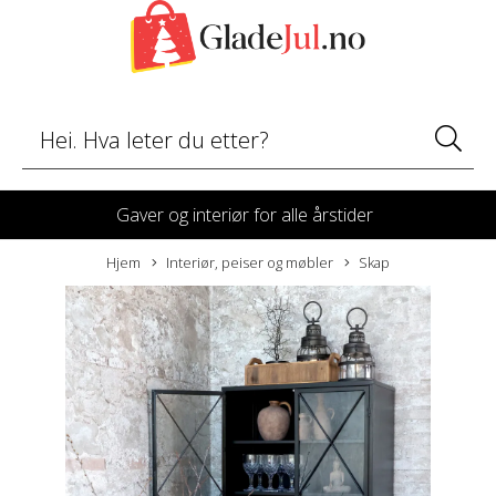
Gaver og interiør for alle årstider
Hjem
Interiør, peiser og møbler
Skap