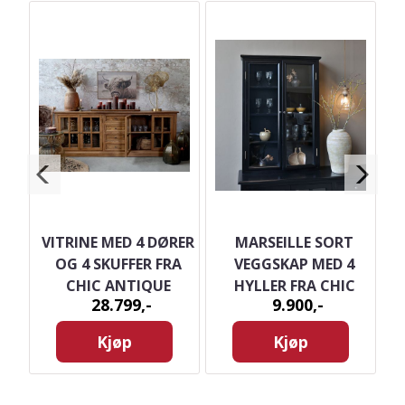
E
VITRINE MED 4 DØRER
MARSEILLE SORT
M
 2
OG 4 SKUFFER FRA
VEGGSKAP MED 4
R
CHIC ANTIQUE
HYLLER FRA CHIC
28.799,-
9.900,-
UE
ANTIQUE
Kjøp
Kjøp