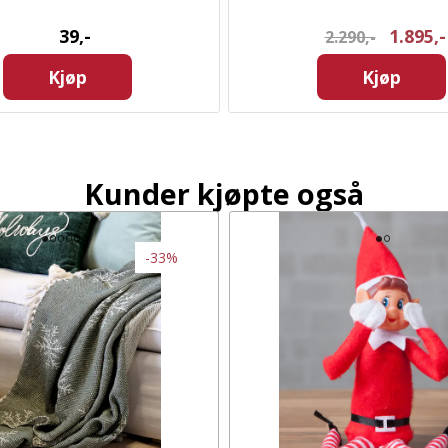
39,-
1.895,-
2.290,-
Kjøp
Kjøp
Kunder kjøpte også
-33%