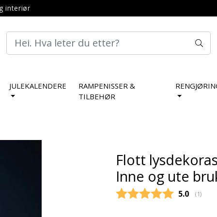
g interiør
JULEKALENDERE
RAMPENISSER &
RENGJØRIN
TILBEHØR
Flott lysdekora
Inne og ute bru
Gjennoms
5.0
(
stemm
1
)