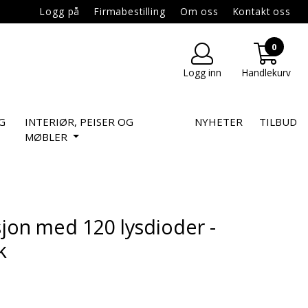
Logg på
Firmabestilling
Om oss
Kontakt oss
0
Logg inn
Handlekurv
G
INTERIØR, PEISER OG
NYHETER
TILBUD
MØBLER
sjon med 120 lysdioder -
k
nittskarakter:
er: