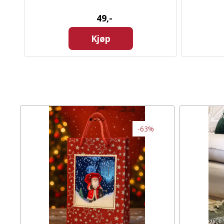
49,-
Kjøp
-63%