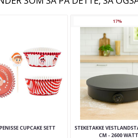
NDER SOM SÅ PÅ DETTE, SÅ OGSÅ
17%
ENISSE CUPCAKE SETT
STEKETAKKE VESTLANDSTA
CM - 2600 WAT