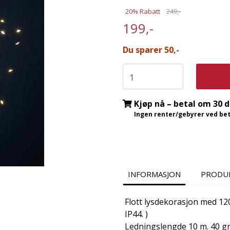
20% Rabatt
249,-
199,-
Du sparer 50,-
Kjøp nå – betal om 30 
Ingen renter/gebyrer ved beta
INFORMASJON
PRODU
Flott lysdekorasjon med 12
IP44. )
Ledningslengde 10 m. 40 gr