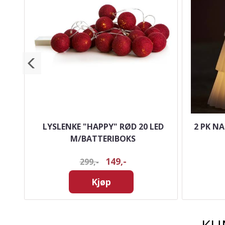
ORT
LYSLENKE "HAPPY" RØD 20 LED
2 PK N
M/BATTERIBOKS
149,-
299,-
Kjøp