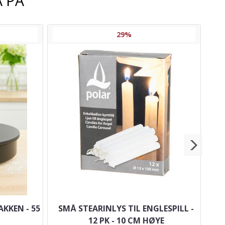
 PÅ
29%
KKEN - 55
SMÅ STEARINLYS TIL ENGLESPILL -
T
12 PK - 10 CM HØYE