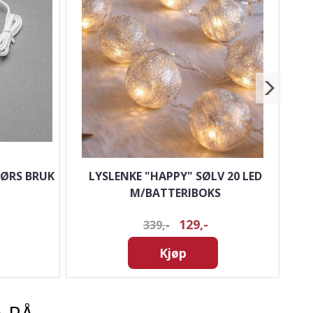
DØRS BRUK
LYSLENKE "HAPPY" SØLV 20 LED
GI
M/BATTERIBOKS
129,-
339,-
Kjøp