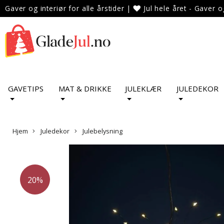
Gaver og interiør for alle årstider
|
Jul hele året - Gaver o
GAVETIPS
MAT & DRIKKE
JULEKLÆR
JULEDEKOR
Hjem
Juledekor
Julebelysning
20%