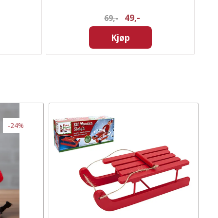
49,-
69,-
Kjøp
-24%