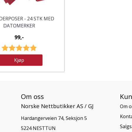
DERPOSER - 24 STK MED
DATOMERKER
99,-
Karakter:
5.0 av 5 mulige
Kjøp
Om oss
Kun
Norske Nettbutikker AS / GJ
Om o
Konta
Hardangerveien 74, Seksjon 5
Salgs
5224 NESTTUN