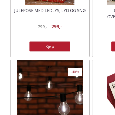
JULEPOSE MED LEDLYS, LYD OG SNØ
OV
ISKRYS
299,-
799,-
Kjøp
-40%