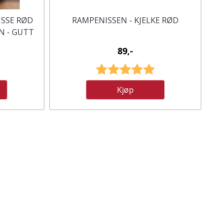
ISSE RØD
RAMPENISSEN - KJELKE RØD
N - GUTT
89,-
4.7 av 5 mulige
Karakter:
5.0 av 5 mulige
Kjøp