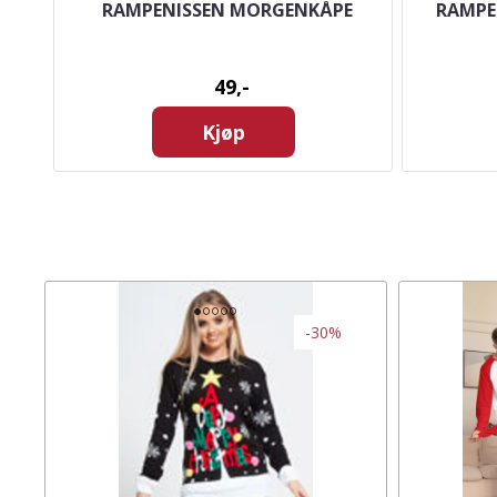
L -
RAMPENISSEN MORGENKÅPE
RAMPEN
49,-
Kjøp
-30%