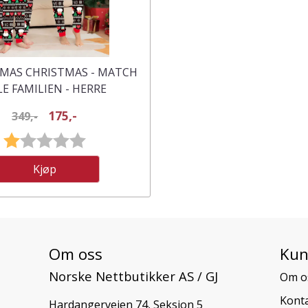
AMAS CHRISTMAS - MATCH
LE FAMILIEN - HERRE
175,-
349,-
Karakter:
1.0 av 5 mulige
Kjøp
Om oss
Kun
Norske Nettbutikker AS / GJ
Om o
Konta
Hardangerveien 74, Seksjon 5