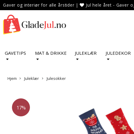
Gaver og interiør for alle årstider
|
Jul hele året - Gaver o
GAVETIPS
MAT & DRIKKE
JULEKLÆR
JULEDEKOR
Hjem
Juleklær
Julesokker
17%