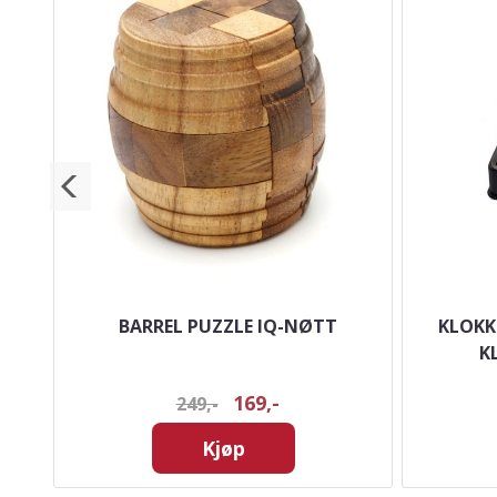
 6
BARREL PUZZLE IQ-NØTT
KLOKK
K
169,-
249,-
Kjøp