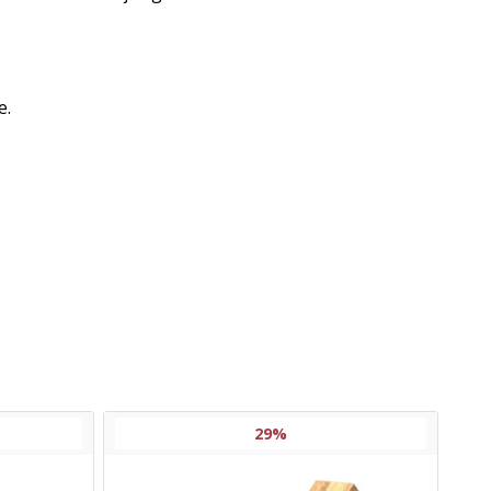
e.
29%