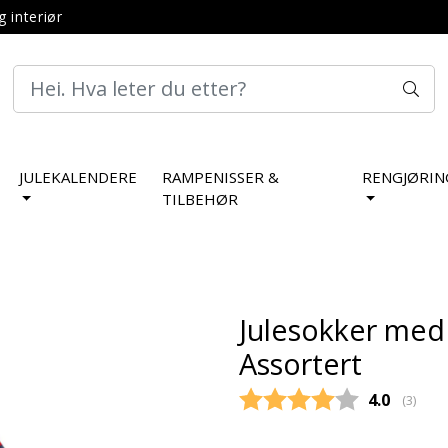
g interiør
JULEKALENDERE
RAMPENISSER &
RENGJØRIN
TILBEHØR
Julesokker med 
Assortert
Gjennoms
4.0
(
stemm
3
)