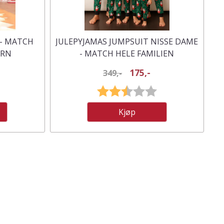
 - MATCH
JULEPYJAMAS JUMPSUIT NISSE DAME
ARN
- MATCH HELE FAMILIEN
175,-
349,-
3.0 av 5 mulige
Karakter:
2.8 av 5 mulige
Kjøp