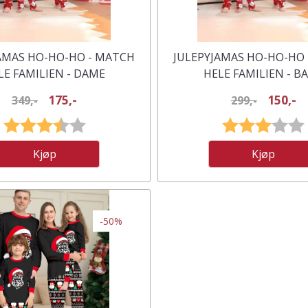
AMAS HO-HO-HO - MATCH
JULEPYJAMAS HO-HO-HO
LE FAMILIEN - DAME
HELE FAMILIEN - B
175,-
150,-
349,-
299,-
Karakter:
3.8 av 5 mulige
Karakter:
Kjøp
Kjøp
-50%