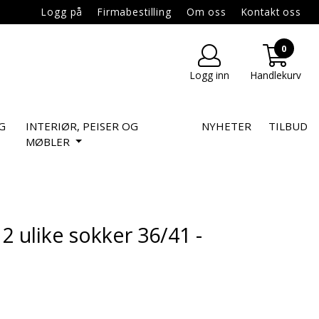
Logg på
Firmabestilling
Om oss
Kontakt oss
0
Logg inn
Handlekurv
G
INTERIØR, PEISER OG
NYHETER
TILBUD
MØBLER
2 ulike sokker 36/41 -
nittskarakter:
er: