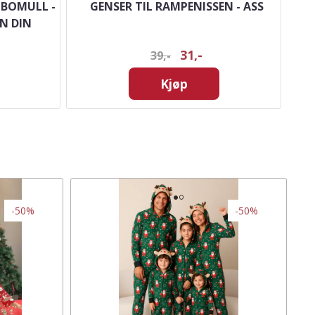
 BOMULL -
GENSER TIL RAMPENISSEN - ASS
S
N DIN
31,-
39,-
Kjøp
-50%
-50%