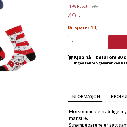
17% Rabatt
59,-
49,-
Du sparer 10,-
Kjøp nå – betal om 30 
Ingen renter/gebyrer ved beta
INFORMASJON
PRODU
Morsomme og nydelige myke 
mønstre.
Strømpeparene er satt sam