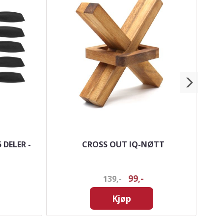
 DELER -
CROSS OUT IQ-NØTT
99,-
139,-
Kjøp