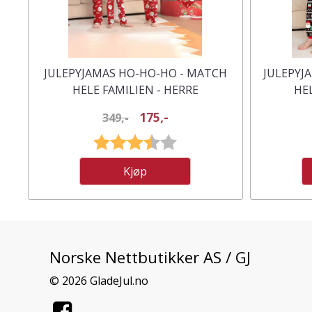
JULEPYJAMAS HO-HO-HO - MATCH
JULEPYJ
HELE FAMILIEN - HERRE
HE
175,-
349,-
Karakter:
3.2 av 5 mulige
Kjøp
Norske Nettbutikker AS / GJ
© 2026 GladeJul.no