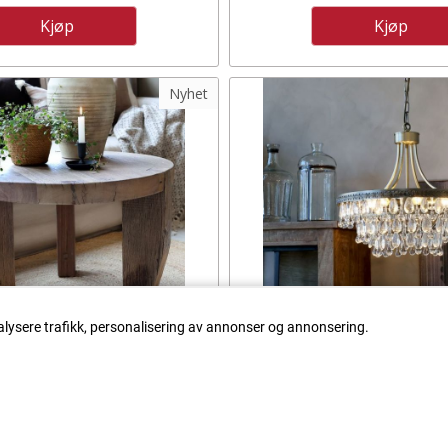
Kjøp
Kjøp
Nyhet
alysere trafikk, personalisering av annonser og annonsering.
 SOFABORD FRA CHIQUE
VERSAILLES LYSEKRO
ANTIQUE
DRÅPEFORMEDE GLASPR
CHIQUE ANTIQ
4.125,-
6.250,-