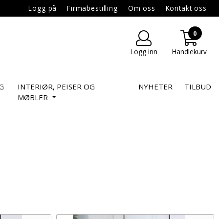
Logg på
Firmabestilling
Om oss
Kontakt oss
0
Logg inn
Handlekurv
G
INTERIØR, PEISER OG
NYHETER
TILBUD
MØBLER