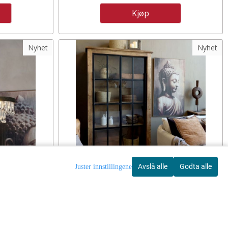
Kjøp
Nyhet
Nyhet
Avslå alle
Godta alle
Juster innstillingene
NE MED
PARIS VITRINESKAP MED 2
ISMER FRA
SKYGGEDØRER FRA CHIQUE ANTIQUE
UE
13.875,-