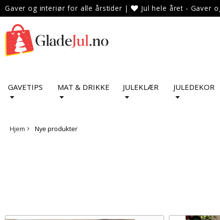
Gaver og interiør for alle årstider
|
Jul hele året - Gaver o
GAVETIPS
MAT & DRIKKE
JULEKLÆR
JULEDEKOR
Hjem
Nye produkter