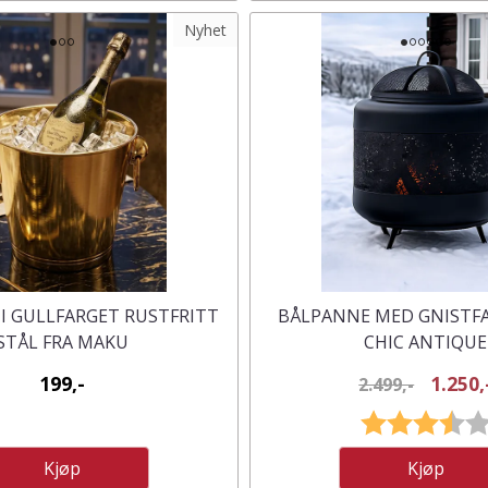
Nyhet
 I GULLFARGET RUSTFRITT
BÅLPANNE MED GNISTF
STÅL FRA MAKU
CHIC ANTIQUE
199,-
1.250,
2.499,-
Karakter:
Kjøp
Kjøp