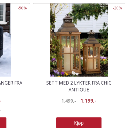
-50%
-20%
ANGER FRA
SETT MED 2 LYKTER FRA CHIC
ANTIQUE
-
1.199,-
1.499,-
3.5 av 5 mulige
Kjøp