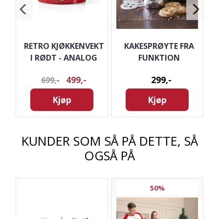
I
RETRO KJØKKENVEKT
KAKESPRØYTE FRA
-
I RØDT - ANALOG
FUNKTION
499,-
299,-
699,-
Kjøp
Kjøp
KUNDER SOM SÅ PÅ DETTE, SÅ
OGSÅ PÅ
50%