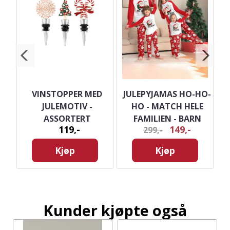
VINSTOPPER MED
JULEPYJAMAS HO-HO-
NØ
JULEMOTIV -
HO - MATCH HELE
M
ASSORTERT
FAMILIEN - BARN
119,-
149,-
299,-
Kjøp
Kjøp
Kunder kjøpte også