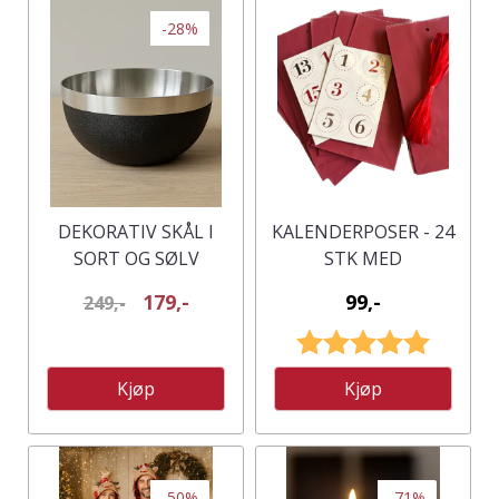
-28%
DEKORATIV SKÅL I
KALENDERPOSER - 24
SORT OG SØLV
STK MED
DATOMERKER
179,-
99,-
249,-
Karakter:
5.0 av 5
Kjøp
Kjøp
-50%
-71%