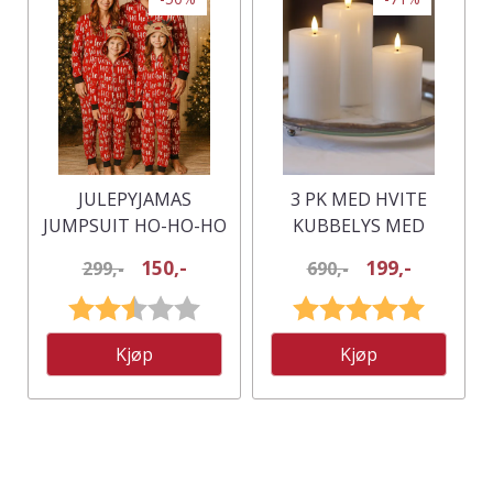
JULEPYJAMAS
3 PK MED HVITE
JUMPSUIT HO-HO-HO
KUBBELYS MED
BARN - MATCH HELE
LEDLYS OG
150,-
199,-
299,-
690,-
FAMILIEN
FJERNKONTROLL
Karakter:
2.3 av 5 mulige
Karakter:
5.0 av 5
Kjøp
Kjøp