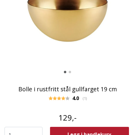
Bolle i rustfritt stål gullfarget 19 cm
Gjennomsnittskarakter:
4.0
(
stemmer:
1
)
129,-
Legg i handlekurv