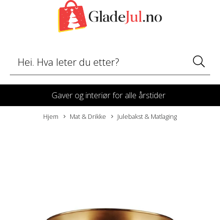
Gaver og interiør for alle årstider
Hjem
Mat & Drikke
Julebakst & Matlaging