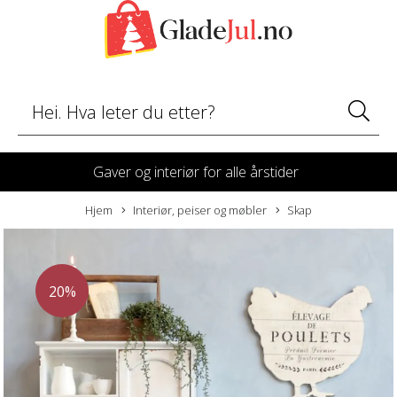
Gaver og interiør for alle årstider
Hjem
Interiør, peiser og møbler
Skap
20%