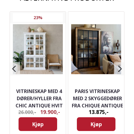
23%
JUL
VITRINESKAP MED 4
PARIS VITRINESKAP
R
DØRER/HYLLER FRA
MED 2 SKYGGEDØRER
UE
CHIC ANTIQUE HVIT
FRA CHIQUE ANTIQUE
19.900,-
13.875,-
26.000,-
Kjøp
Kjøp