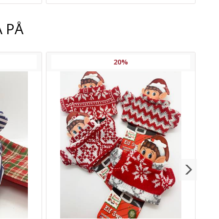
 PÅ
20%