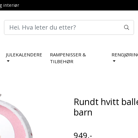
g interiør
JULEKALENDERE
RAMPENISSER &
RENGJØRIN
TILBEHØR
Rundt hvitt ball
barn
949,-