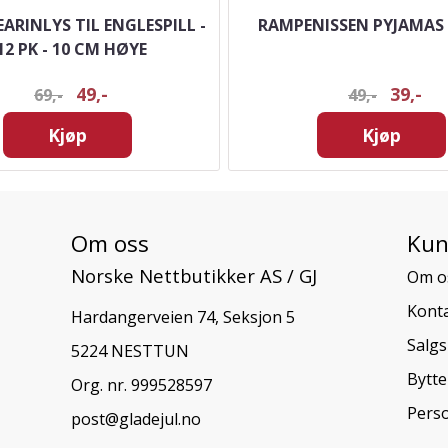
ARINLYS TIL ENGLESPILL -
RAMPENISSEN PYJAMAS 
12 PK - 10 CM HØYE
49,-
39,-
69,-
49,-
Kjøp
Kjøp
Om oss
Kun
Norske Nettbutikker AS / GJ
Om o
Konta
Hardangerveien 74, Seksjon 5
Salgs
5224 NESTTUN
Bytte
Org. nr. 999528597
Pers
post@gladejul.no