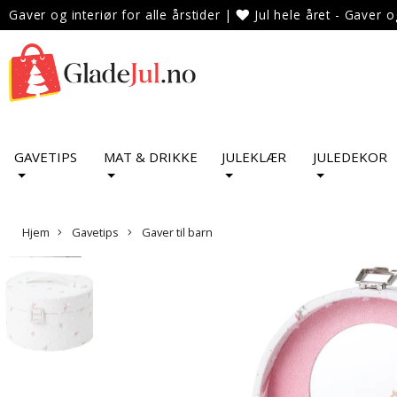
Gaver og interiør for alle årstider
|
Jul hele året - Gaver o
GAVETIPS
MAT & DRIKKE
JULEKLÆR
JULEDEKOR
Hjem
Gavetips
Gaver til barn