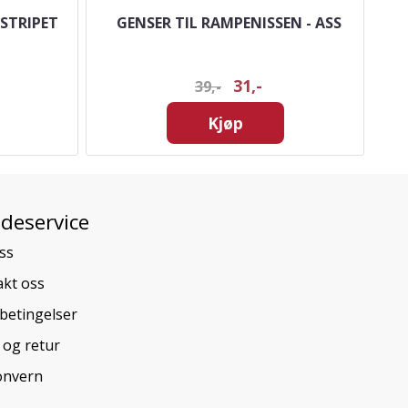
STRIPET
GENSER TIL RAMPENISSEN - ASS
31,-
39,-
Kjøp
deservice
ss
kt oss
betingelser
 og retur
onvern