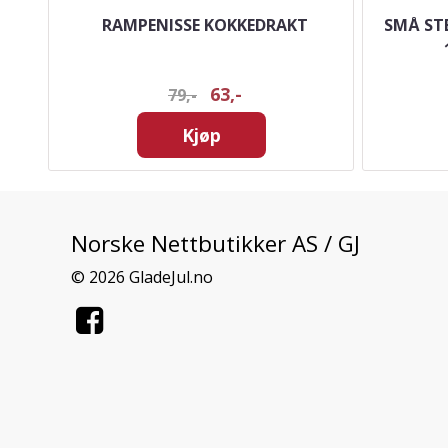
- 55
RAMPENISSE KOKKEDRAKT
SMÅ STE
63,-
79,-
Kjøp
Norske Nettbutikker AS / GJ
© 2026 GladeJul.no