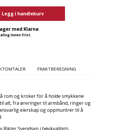
Legg i handlekurv
dager med Klarna
ling innen frist.
KTOMTALER
FRAKTBEREGNING
må rom og kroker for å holde smykkene
til alt, fra øreringer til armbånd, ringer og
ansvarlig eierskap og oppmuntrer til å
.
av Rikter Svendsen i høykvalitets