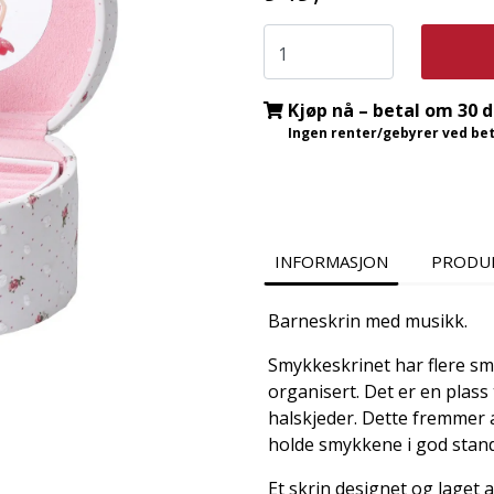
Kjøp nå – betal om 30 
Ingen renter/gebyrer ved beta
INFORMASJON
PRODU
Barneskrin med musikk.
Smykkeskrinet har flere s
organisert. Det er en plass 
halskjeder. Dette fremmer 
holde smykkene i god stand
Et skrin designet og laget 