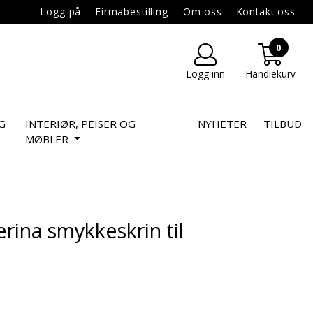
Logg på
Firmabestilling
Om oss
Kontakt oss
0
Logg inn
Handlekurv
G
INTERIØR, PEISER OG
NYHETER
TILBUD
MØBLER
erina smykkeskrin til