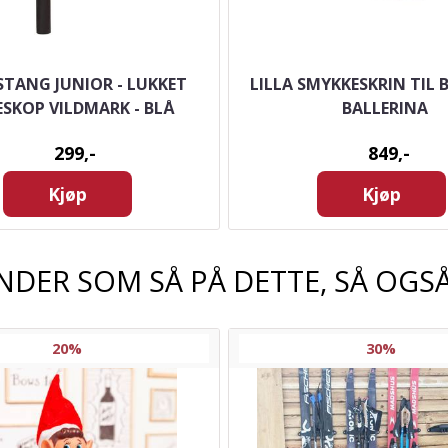
STANG JUNIOR - LUKKET
LILLA SMYKKESKRIN TIL
ESKOP VILDMARK - BLÅ
BALLERINA
299,-
849,-
Kjøp
Kjøp
NDER SOM SÅ PÅ DETTE, SÅ OGSÅ
20%
30%