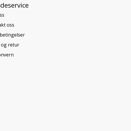
deservice
ss
kt oss
betingelser
 og retur
onvern