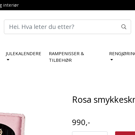
g interiør
JULEKALENDERE
RAMPENISSER &
RENGJØRIN
TILBEHØR
Rosa smykkeskr
990,-