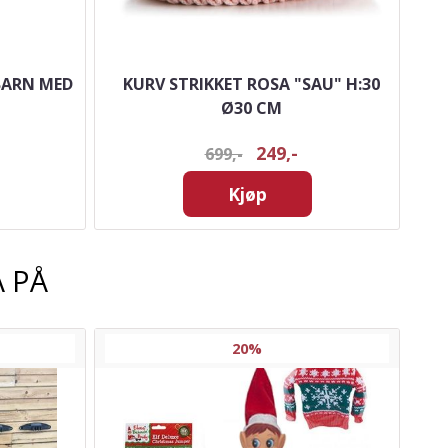
 BARN MED
KURV STRIKKET ROSA "SAU" H:30
HV
Ø30 CM
249,-
699,-
Kjøp
 PÅ
20%