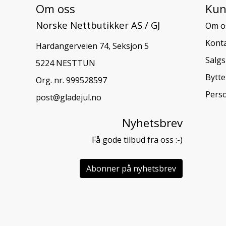
Om oss
Kun
Norske Nettbutikker AS / GJ
Om o
Konta
Hardangerveien 74, Seksjon 5
Salgs
5224 NESTTUN
Bytte
Org. nr. 999528597
Pers
post@gladejul.no
Nyhetsbrev
Få gode tilbud fra oss :-)
Abonner på nyhetsbrev