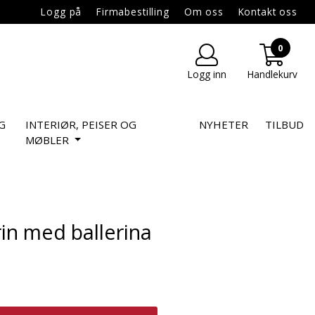
Logg på
Firmabestilling
Om oss
Kontakt oss
0
Logg inn
Handlekurv
G
INTERIØR, PEISER OG
NYHETER
TILBUD
MØBLER
in med ballerina