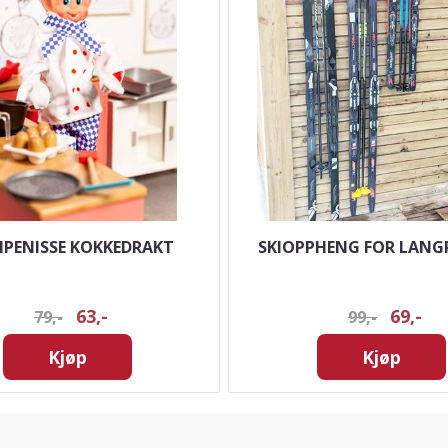
PENISSE KOKKEDRAKT
SKIOPPHENG FOR LANG
63,-
69,-
79,-
99,-
Kjøp
Kjøp