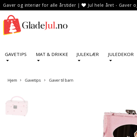
Gaver og interiør for alle årstider
|
Jul hele året - Gaver o
GAVETIPS
MAT & DRIKKE
JULEKLÆR
JULEDEKOR
Hjem
Gavetips
Gaver til barn