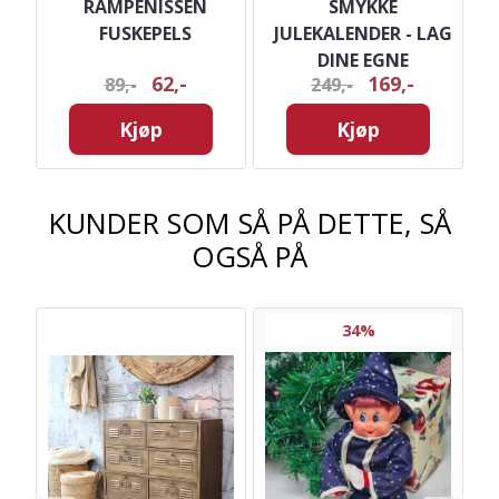
RAMPENISSEN
SMYKKE
ME
FUSKEPELS
JULEKALENDER - LAG
DINE EGNE
62,-
169,-
89,-
249,-
JULESMYKKER
Kjøp
Kjøp
KUNDER SOM SÅ PÅ DETTE, SÅ
OGSÅ PÅ
34%