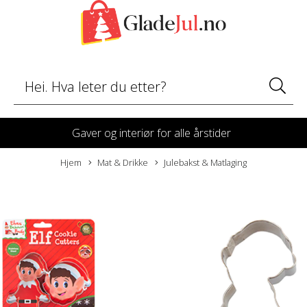
Gaver og interiør for alle årstider
Hjem
Mat & Drikke
Julebakst & Matlaging