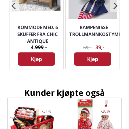
D
KOMMODE MED. 6
RAMPENISSE
F
SKUFFER FRA CHIC
TROLLMANNKOSTYME
ANTIQUE
4.999,-
39,-
59,-
Kjøp
Kjøp
Kunder kjøpte også
-31%
-20%