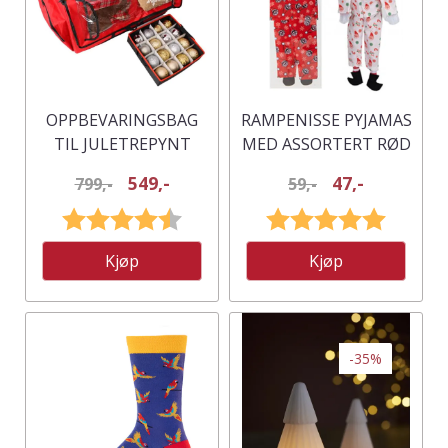
OPPBEVARINGSBAG
RAMPENISSE PYJAMAS
TIL JULETREPYNT
MED ASSORTERT RØD
/ HVIT
549,-
47,-
799,-
59,-
Karakter:
4.3 av 5 mulige
Karakter:
5.0 av 5
Kjøp
Kjøp
-35%