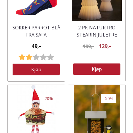
SOKKER PARROT BLÅ
2 PK NATURTRO
FRA SAFA
STEARIN JULETRE
MED LEDLYS
49,-
129,-
199,-
Karakter:
2.0 av 5 mulige
Kjøp
Kjøp
-20%
-50%