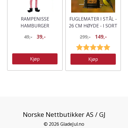
RAMPENISSE
FUGLEMATER I STÅL -
HAMBURGER
26 CM HØYDE - I SORT
KOSTYME
/ GRÅ
39,-
149,-
49,-
299,-
Karakter:
5.0 av 5
Kjøp
Kjøp
Norske Nettbutikker AS / GJ
© 2026 GladeJul.no