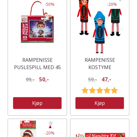
-50%
-20%
RAMPENISSE
RAMPENISSE
PUSLESPILL MED 45
KOSTYME
BITER
FARGEBLYANT -
50,-
47,-
99,-
59,-
ASSORTERTE FARGER
Karakter:
5.0 av 5
Kjøp
Kjøp
-20%