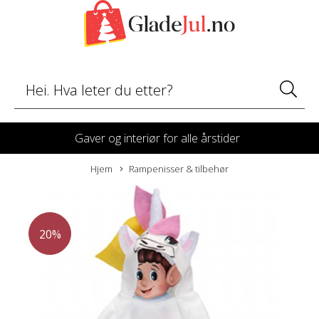
Gaver og interiør for alle årstider
Hjem
Rampenisser & tilbehør
20%