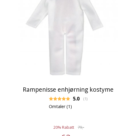
Rampenisse enhjørning kostyme
Gjennomsnittskarakter:
5.0
(
stemmer:
1
)
Omtaler (
1
)
20% Rabatt
79,-