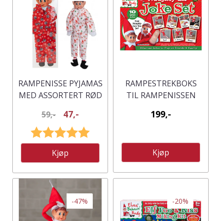
RAMPENISSE PYJAMAS
RAMPESTREKBOKS
MED ASSORTERT RØD
TIL RAMPENISSEN
/ HVIT
47,-
199,-
59,-
Karakter:
5.0 av 5 mulige
Kjøp
Kjøp
-47%
-20%