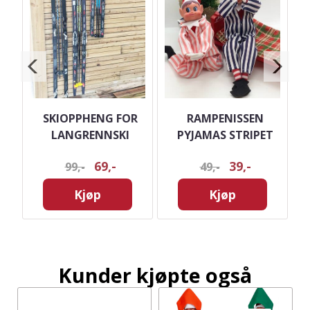
O
SKIOPPHENG FOR
RAMPENISSEN
LANGRENNSKI
PYJAMAS STRIPET
69,-
39,-
99,-
49,-
Kjøp
Kjøp
Kunder kjøpte også