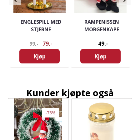
ENGLESPILL MED
RAMPENISSEN
S
STJERNE
MORGENKÅPE
79,-
49,-
99,-
Kjøp
Kjøp
Kunder kjøpte også
-73%