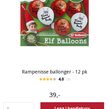
Rampenisse ballonger - 12 pk
Gjennomsnittskarakter:
4.0
(
stemmer:
1
)
39,-
Legg i handlekurv