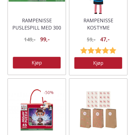
RAMPENISSE
RAMPENISSE
PUSLESPILL MED 300
KOSTYME
BITER
FARGEBLYANT -
99,-
47,-
149,-
59,-
ASSORTERTE FARGER
Karakter:
5.0 av 5
Kjøp
Kjøp
-50%