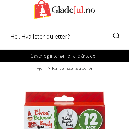
Gaver og interiør for alle årstider
Hjem
Rampenisser & tilbehør