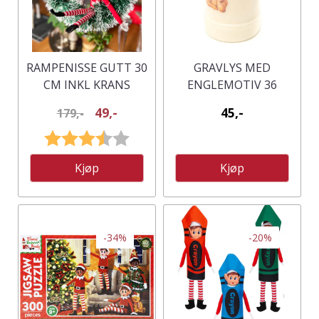
RAMPENISSE GUTT 30
GRAVLYS MED
CM INKL KRANS
ENGLEMOTIV 36
TIMER
49,-
45,-
179,-
Karakter:
3.5 av 5 mulige
Kjøp
Kjøp
-34%
-20%