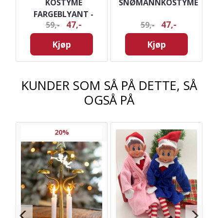
ED
KOSTYME
SNØMANNKOSTYME
FARGEBLYANT -
47,-
47,-
59,-
59,-
ASSORTERTE FARGER
Kjøp
Kjøp
KUNDER SOM SÅ PÅ DETTE, SÅ
OGSÅ PÅ
20%