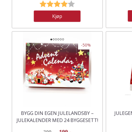
Karakter:
4.0 av 5 mulige
Kjøp
-50%
BYGG DIN EGEN JULELANDSBY –
JULEGE
JULEKALENDER MED 24 BYGGESETT!
199,-
399,-