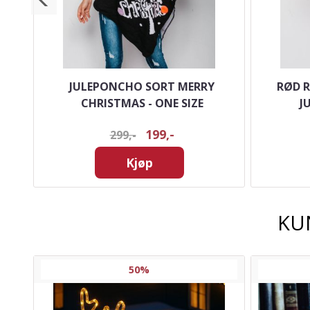
TIL
JULEPONCHO SORT MERRY
RØD 
CHRISTMAS - ONE SIZE
J
199,-
299,-
Kjøp
KU
50%