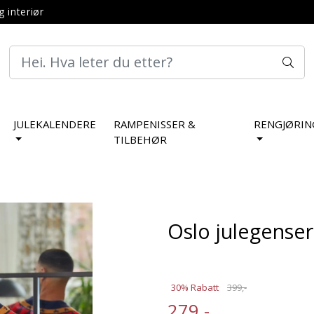
g interiør
JULEKALENDERE
RAMPENISSER &
RENGJØRIN
TILBEHØR
Oslo julegenser 
30% Rabatt
399,-
279,-