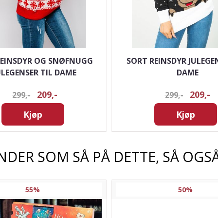
REINSDYR OG SNØFNUGG
SORT REINSDYR JULEGEN
ULEGENSER TIL DAME
DAME
209,-
209,-
299,-
299,-
Kjøp
Kjøp
NDER SOM SÅ PÅ DETTE, SÅ OGSÅ
55%
50%