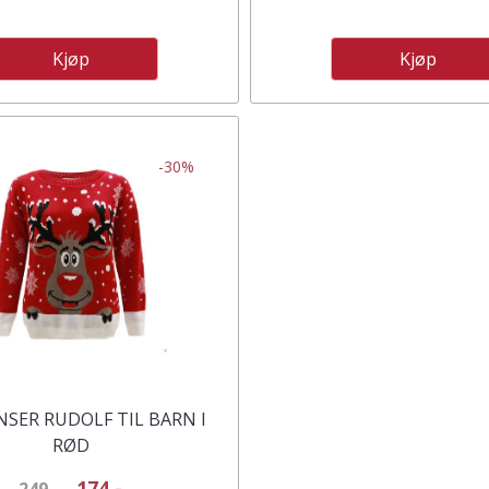
Kjøp
Kjøp
-30%
NSER RUDOLF TIL BARN I
RØD
174,-
249,-