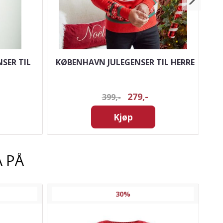
SER TIL
KØBENHAVN JULEGENSER TIL HERRE
NA
279,-
399,-
Kjøp
 PÅ
30%