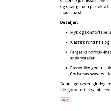
smilende julenisse flankert 
og oker gir den perfekte ba
moderne stil.
Detaljer:
Myk og komfortabel st
Klassisk rund hals og
Fargerikt nordisk-ins
snøkrystaller
Passer like godt til j
Christmas sweater"-f
Denne genseren gir deg en 
blir garantert et samtaleemn