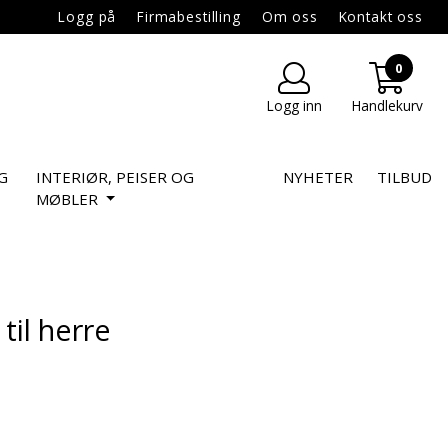
Logg på
Firmabestilling
Om oss
Kontakt oss
0
Logg inn
Handlekurv
G
INTERIØR, PEISER OG
NYHETER
TILBUD
MØBLER
til herre