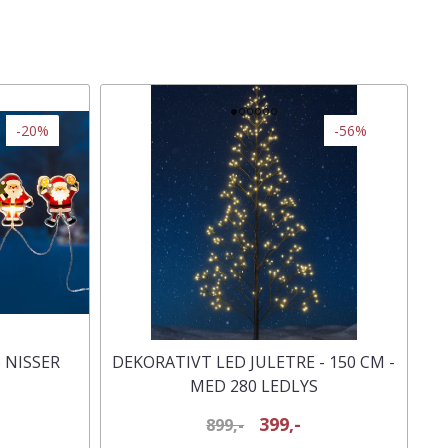
-20%
-56%
 NISSER
DEKORATIVT LED JULETRE - 150 CM -
MED 280 LEDLYS
399,-
899,-