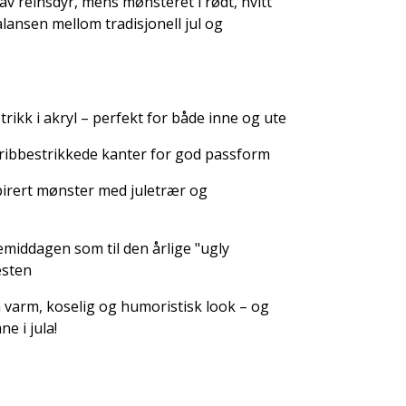
av reinsdyr, mens mønsteret i rødt, hvitt
lansen mellom tradisjonell jul og
rikk i akryl – perfekt for både inne og ute
 ribbestrikkede kanter for god passform
pirert mønster med juletrær og
ulemiddagen som til den årlige "ugly
esten
varm, koselig og humoristisk look – og
e i jula!