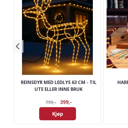
NDER
REINSDYR MED LEDLYS 63 CM - TIL
HAR
IN
UTE ELLER INNE BRUK
399,-
799,-
Kjøp