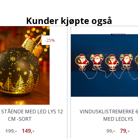
Kunder kjøpte også
-25%
 STÅENDE MED LED LYS 12
VINDUSKLISTREMERKE 6
CM -SORT
MED LEDLYS
149,-
79,-
199,-
99,-