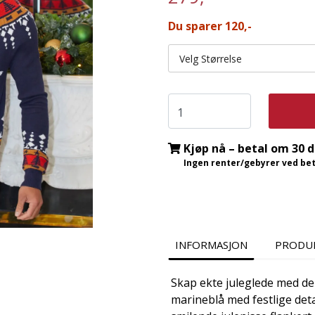
Du sparer 120,-
Velg Størrelse
Kjøp nå – betal om 30 
Ingen renter/gebyrer ved beta
INFORMASJON
PRODU
Skap ekte juleglede med d
marineblå med festlige deta