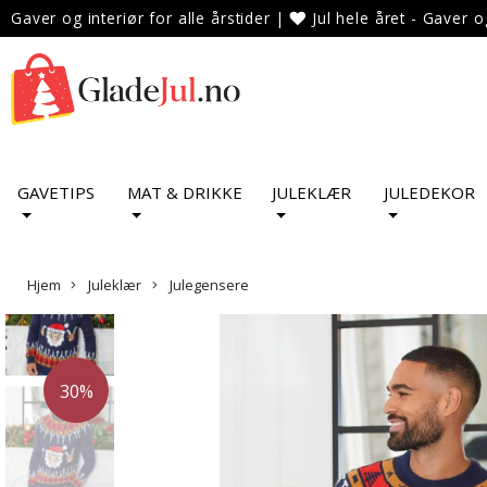
Gaver og interiør for alle årstider
|
Jul hele året - Gaver o
GAVETIPS
MAT & DRIKKE
JULEKLÆR
JULEDEKOR
Hjem
Juleklær
Julegensere
30%