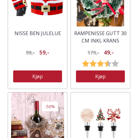
NISSE BEN JULELUE
RAMPENISSE GUTT 30
CM INKL KRANS
59,-
49,-
99,-
179,-
Karakter:
3.5 av 5
Kjøp
Kjøp
-50%