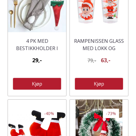
4 PK MED
RAMPENISSEN GLASS
BESTIKKHOLDER I
MED LOKK OG
RAMPENISSE MOTIV
SUGERØR
29,-
63,-
79,-
Kjøp
Kjøp
-40%
-73%