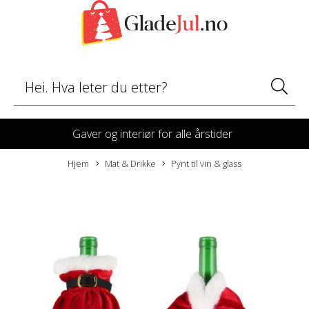
Gaver og interiør for alle årstider
Hjem
Mat & Drikke
Pynt til vin & glass