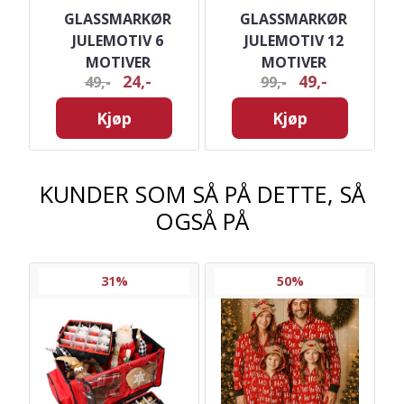
GLASSMARKØR
GLASSMARKØR
TK
JULEMOTIV 6
JULEMOTIV 12
MOTIVER
MOTIVER
24,-
49,-
49,-
99,-
Kjøp
Kjøp
KUNDER SOM SÅ PÅ DETTE, SÅ
OGSÅ PÅ
31%
50%