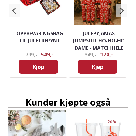
 -
OPPBEVARINGSBAG
JULEPYJAMAS
TIL JULETREPYNT
JUMPSUIT HO-HO-HO
DAME - MATCH HELE
549,-
174,-
799,-
349,-
FAMILIEN
Kjøp
Kjøp
Kunder kjøpte også
-20%