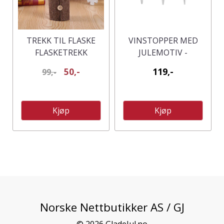
TREKK TIL FLASKE
VINSTOPPER MED
FLASKETREKK
JULEMOTIV -
FISKEBEIN MED
ASSORTERT
50,-
119,-
99,-
PELSKRAGE
Kjøp
Kjøp
Norske Nettbutikker AS / GJ
© 2026 GladeJul.no