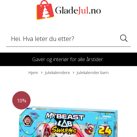
Gaver og interiør for alle årstider
Hjem
Julekalendere
Julekalender barn
10%