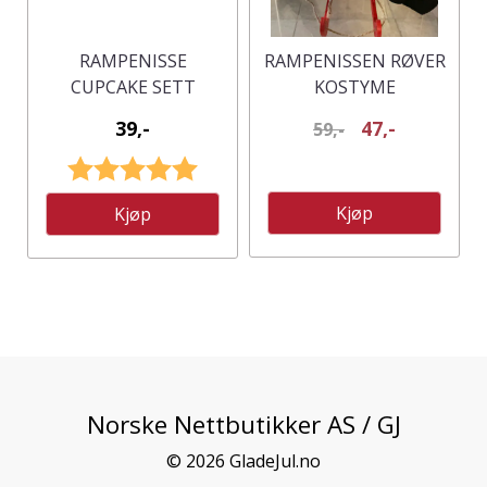
RAMPENISSE
RAMPENISSEN RØVER
CUPCAKE SETT
KOSTYME
39,-
47,-
59,-
Karakter:
5.0 av 5 mulige
Kjøp
Kjøp
Norske Nettbutikker AS / GJ
© 2026 GladeJul.no