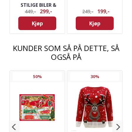
STILIGE BILER &
299,-
199,-
449,-
249,-
TILBEHØR
Kjøp
Kjøp
KUNDER SOM SÅ PÅ DETTE, SÅ
OGSÅ PÅ
50%
30%