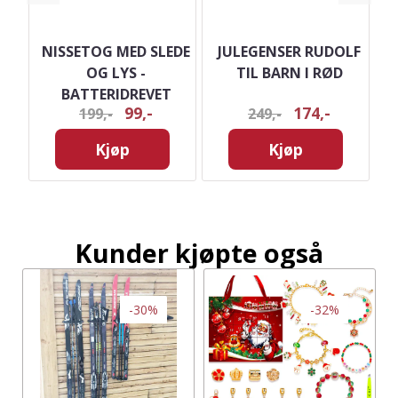
ØY
NISSETOG MED SLEDE
JULEGENSER RUDOLF
RA
OG LYS -
TIL BARN I RØD
BATTERIDREVET
99,-
174,-
199,-
249,-
Kjøp
Kjøp
Kunder kjøpte også
-30%
-32%