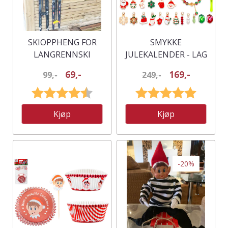
SKIOPPHENG FOR
SMYKKE
LANGRENNSKI
JULEKALENDER - LAG
DINE EGNE
69,-
169,-
99,-
249,-
JULESMYKKER
Karakter:
4.5 av 5 mulige
Karakter:
5.0 av 5
Kjøp
Kjøp
-20%