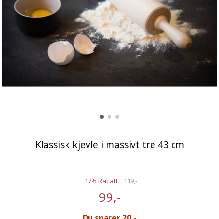
Klassisk kjevle i massivt tre 43 cm
17% Rabatt
119,-
99,-
Du sparer 20,-