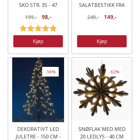
SKO STR. 35 - 47
SALATBESTIKK FRA
CHIQUE ANTIQUE -
98,-
149,-
199,-
249,-
GULL
Karakter:
5.0 av 5 mulige
Kjøp
Kjøp
-56%
-62%
DEKORATIVT LED
SNØFLAK MED MED
JULETRE - 150 CM -
20 LEDLYS - 40 CM