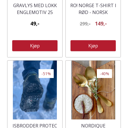
GRAVLYS MED LOKK
RO! NORGE T-SHIRT I
ENGLEMOTIV 25
RØD - NORSK
TIMER
SUPPORTER T-
49,-
149,-
299,-
SKJORTE
Kjøp
Kjøp
-51%
-40%
ISBRODDER PROTEC
NORDIQUE