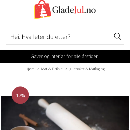
Gaver og interiør for alle årstider
Hjem
Mat & Drikke
Julebakst & Matlaging
17%