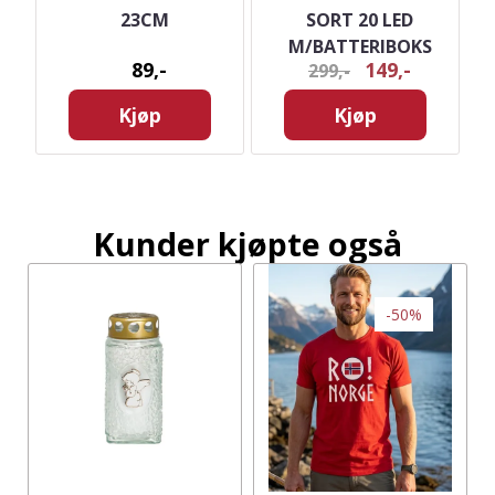
- 8
23CM
SORT 20 LED
S
M/BATTERIBOKS
89,-
149,-
299,-
Kjøp
Kjøp
Kunder kjøpte også
-50%