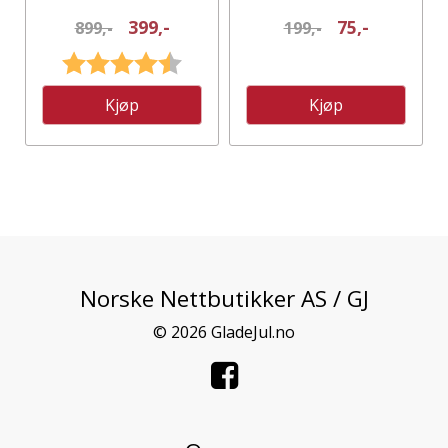
MED 280 LEDLYS
399,-
75,-
899,-
199,-
Karakter:
4.5 av 5 mulige
Kjøp
Kjøp
Norske Nettbutikker AS / GJ
© 2026 GladeJul.no