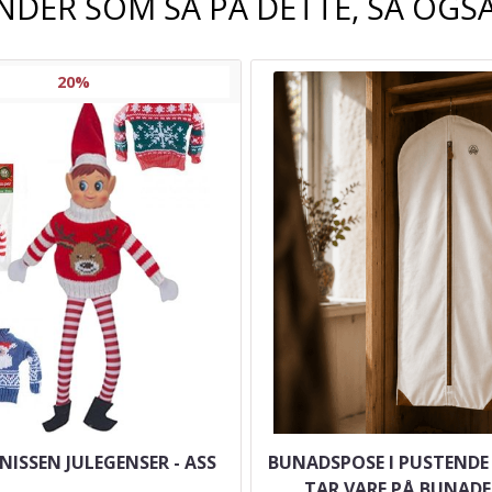
NDER SOM SÅ PÅ DETTE, SÅ OGSÅ
20%
ISSEN JULEGENSER - ASS
BUNADSPOSE I PUSTENDE
TAR VARE PÅ BUNADE