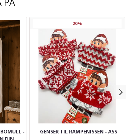
 PÅ
20%
 BOMULL -
GENSER TIL RAMPENISSEN - ASS
S
N DIN