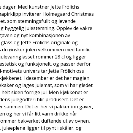
le dager. Med kunstner Jette Frölichs
papirklipp inviterer Holmegaard Christmas
et, som stemningsfullt og levende
g hyggelig julestemning. Opplev de vakre
tgaven og nyt kombinasjonen av
glass og Jette Frölichs originale og
s du ønsker julen velkommen med familie
julevannglasset rommer 28 cl og ligger
estetisk og funksjonelt, og passer derfor
24-motivets univers tar Jette Frölich oss
 kjøkkenet. I desember er det her magien
lekaker og lages julemat, som vi har gledet
 helt siden forrige jul. Men kjøkkenet er
rdens julegodteri blir produsert. Det er
er sammen. Det er her vi pakker inn gaver,
n og her vi får litt varm drikke når
 kommer bakverket duftende ut av ovnen,
uleeplene ligger til pynt i skåler, og