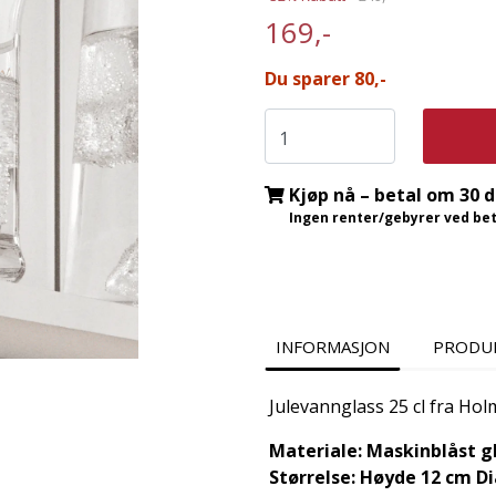
169,-
Du sparer 80,-
Kjøp nå – betal om 30 
Ingen renter/gebyrer ved beta
INFORMASJON
PRODU
Julevannglass 25 cl fra Ho
Materiale: Maskinblåst g
Størrelse: Høyde 12 cm D