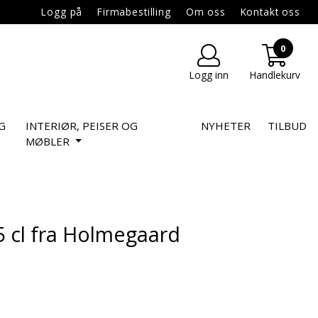
Logg på
Firmabestilling
Om oss
Kontakt oss
0
Logg inn
Handlekurv
G
INTERIØR, PEISER OG
NYHETER
TILBUD
MØBLER
5 cl fra Holmegaard