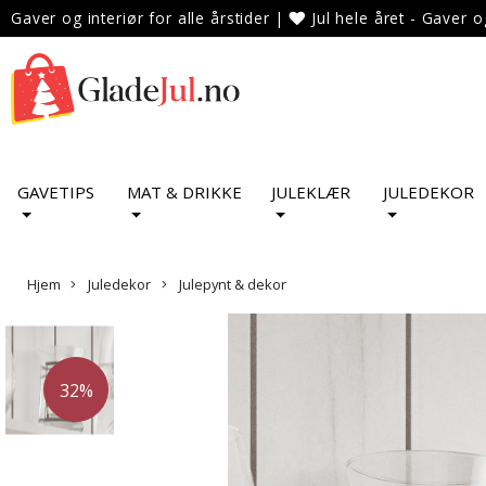
Gaver og interiør for alle årstider
|
Jul hele året - Gaver o
GAVETIPS
MAT & DRIKKE
JULEKLÆR
JULEDEKOR
Hjem
Juledekor
Julepynt & dekor
32%