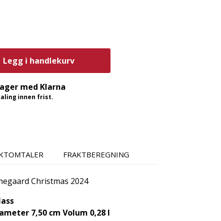
Legg i handlekurv
dager med Klarna
ling innen frist.
KTOMTALER
FRAKTBEREGNING
lmegaard Christmas 2024
lass
iameter 7,50 cm Volum 0,28 l