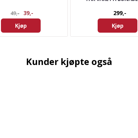
39,-
299,-
49,-
Kjøp
Kjøp
Kunder kjøpte også