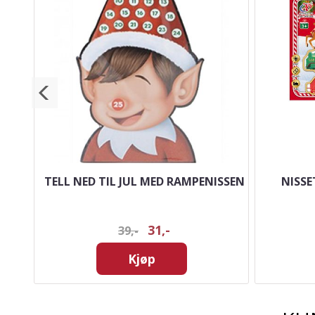
S 12
TELL NED TIL JUL MED RAMPENISSEN
NISSE
31,-
39,-
Kjøp