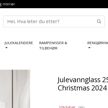
g interiør
JULEKALENDERE
RAMPENISSER &
RENGJØRIN
TILBEHØR
Julevannglass 2
Christmas 2024
32% Rabatt
249,-