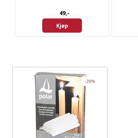
49,-
Kjøp
-29%