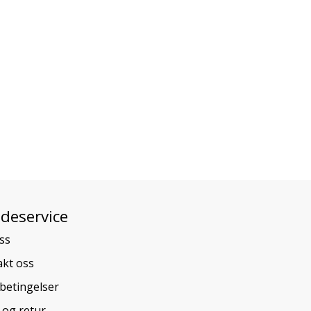
deservice
ss
kt oss
betingelser
 og retur