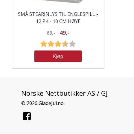
SMÅ STEARINLYS TIL ENGLESPILL -
12 PK - 10 CM HØYE
49,-
69,-
Karakter:
3.3 av 5 mulige
Kjøp
Norske Nettbutikker AS / GJ
© 2026 GladeJul.no