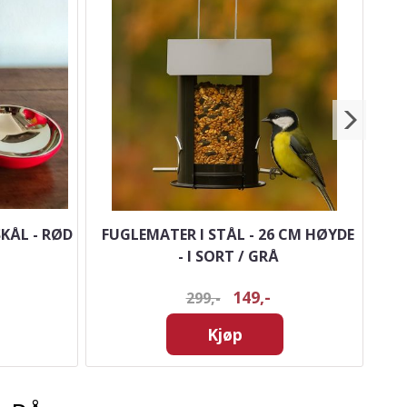
SKÅL - RØD
FUGLEMATER I STÅL - 26 CM HØYDE
- I SORT / GRÅ
149,-
299,-
Kjøp