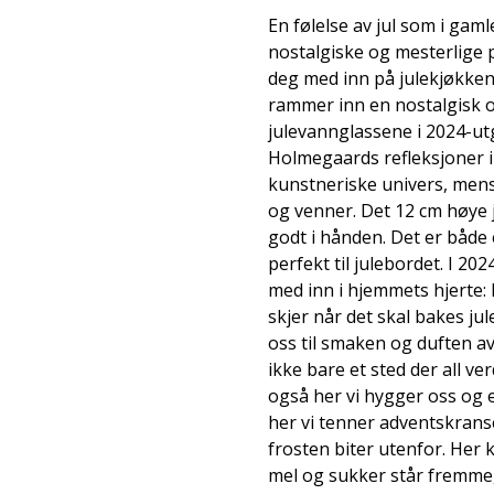
En følelse av jul som i gam
nostalgiske og mesterlige 
deg med inn på julekjøkken
rammer inn en nostalgisk o
julevannglassene i 2024-u
Holmegaards refleksjoner i 
kunstneriske univers, men
og venner. Det 12 cm høye 
godt i hånden. Det er både 
perfekt til julebordet. I 20
med inn i hjemmets hjerte:
skjer når det skal bakes ju
oss til smaken og duften av
ikke bare et sted der all ve
også her vi hygger oss og 
her vi tenner adventskranse
frosten biter utenfor. Her
mel og sukker står fremme, j