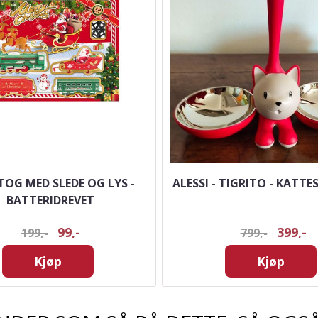
TOG MED SLEDE OG LYS -
ALESSI - TIGRITO - KATTE
BATTERIDREVET
99,-
399,-
199,-
799,-
Kjøp
Kjøp