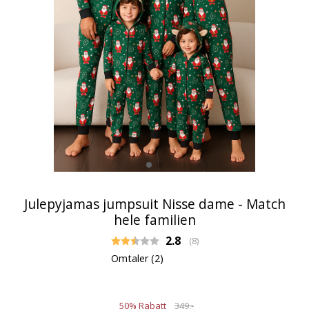
Julepyjamas jumpsuit Nisse dame - Match
hele familien
Gjennomsnittskarakter:
2.8
(
stemmer:
8
)
Omtaler (
2
)
50% Rabatt
349,-