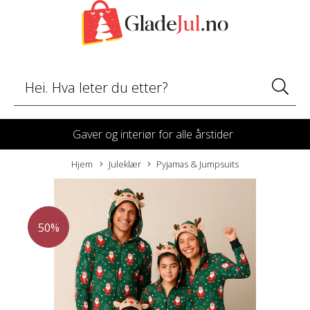
Gaver og interiør for alle årstider
Hjem
Juleklær
Pyjamas & Jumpsuits
50%