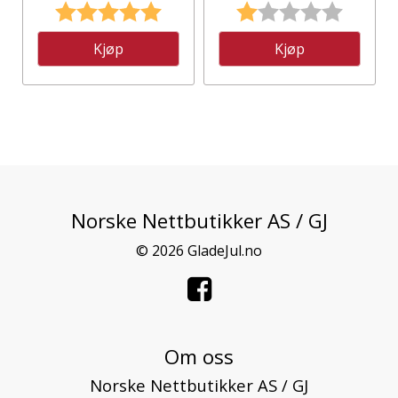
Karakter:
5.0 av 5 mulige
Karakter:
1.0 av 5
Kjøp
Kjøp
Norske Nettbutikker AS / GJ
© 2026 GladeJul.no
Om oss
Norske Nettbutikker AS / GJ