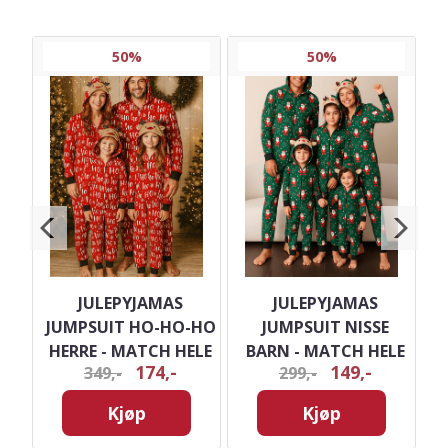
50%
50%
JULEPYJAMAS
JULEPYJAMAS
J
CH
JUMPSUIT HO-HO-HO
JUMPSUIT NISSE
HERRE - MATCH HELE
BARN - MATCH HELE
174,-
149,-
349,-
299,-
FAMILIEN
FAMILIEN
Kjøp
Kjøp