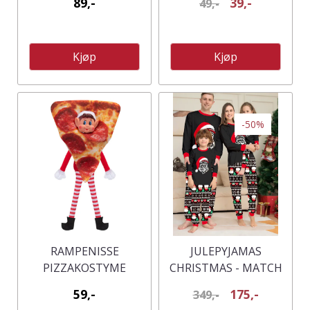
89,-
39,-
49,-
Kjøp
Kjøp
-50%
RAMPENISSE
JULEPYJAMAS
PIZZAKOSTYME
CHRISTMAS - MATCH
HELE FAMILIEN -
59,-
175,-
349,-
HERRE