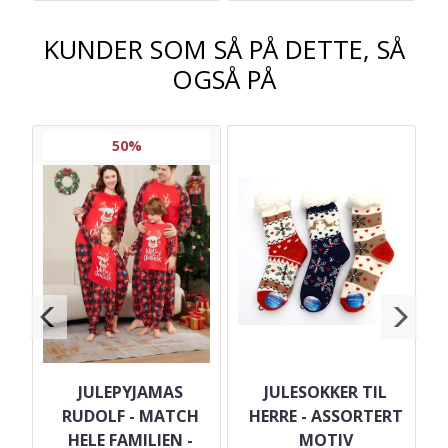
KUNDER SOM SÅ PÅ DETTE, SÅ
OGSÅ PÅ
50%
 2
JULEPYJAMAS
JULESOKKER TIL
4
RUDOLF - MATCH
HERRE - ASSORTERT
C
HELE FAMILIEN -
MOTIV