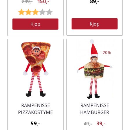
150,-
89,-
299,-
Karakter:
3.0 av 5 mulige
Kjøp
Kjøp
-20%
RAMPENISSE
RAMPENISSE
PIZZAKOSTYME
HAMBURGER
KOSTYME
59,-
39,-
49,-