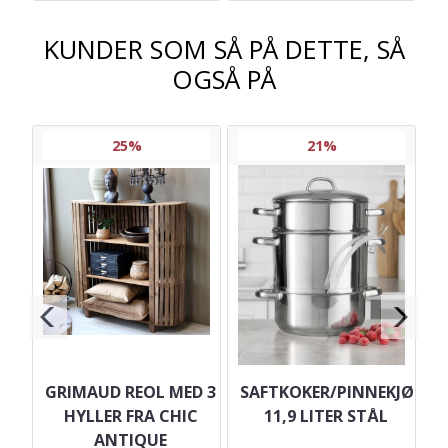
KUNDER SOM SÅ PÅ DETTE, SÅ
OGSÅ PÅ
25%
21%
GRIMAUD REOL MED 3
SAFTKOKER/PINNEKJØTTG
ED
HYLLER FRA CHIC
11,9 LITER STÅL
ANTIQUE