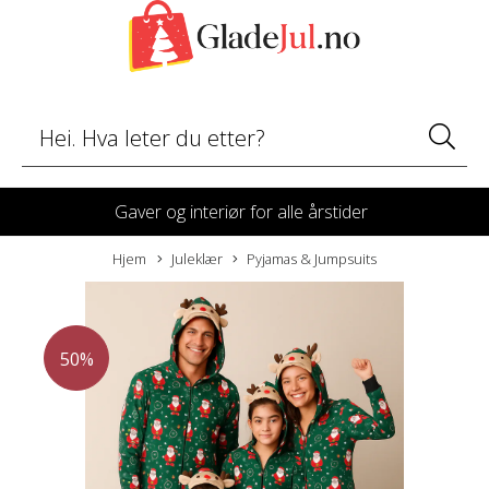
Gaver og interiør for alle årstider
Hjem
Juleklær
Pyjamas & Jumpsuits
50%