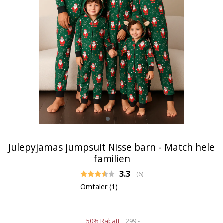
Julepyjamas jumpsuit Nisse barn - Match hele
familien
Gjennomsnittskarakter:
3.3
(
stemmer:
6
)
Omtaler (
1
)
50% Rabatt
299,-