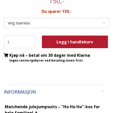
150,-
Du sparer 150,-
Velg Størrelse
Legg i handlekurv
Kjøp nå – betal om 30 dager med Klarna
Ingen renter/gebyrer ved betaling innen frist.
INFORMASJON
Matchende julejumpsuits – "Ho Ho Ho"-kos for
hele familien!
🎄