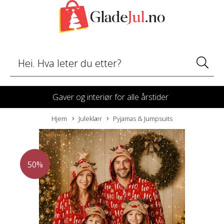
Gaver og interiør for alle årstider
Hjem
Juleklær
Pyjamas & Jumpsuits
50%