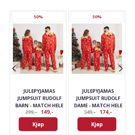
50%
50%
HO-
JULEPYJAMAS
JULEPYJAMAS
E
JUMPSUIT RUDOLF
JUMPSUIT RUDOLF
E
BARN - MATCH HELE
DAME - MATCH HELE
149,-
174,-
299,-
349,-
FAMILIEN
FAMILIEN
Kjøp
Kjøp