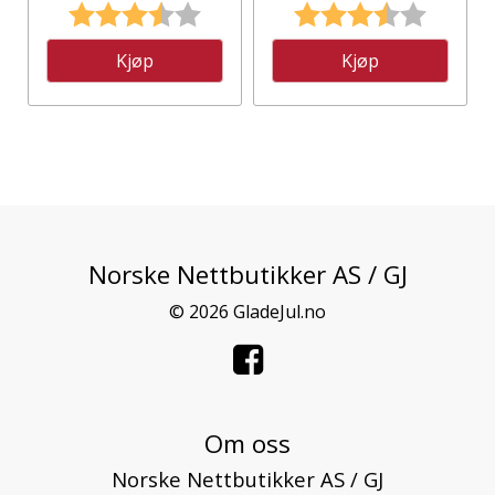
Karakter:
3.8 av 5 mulige
Karakter:
3.3 av 5
Kjøp
Kjøp
Norske Nettbutikker AS / GJ
© 2026 GladeJul.no
Om oss
Norske Nettbutikker AS / GJ