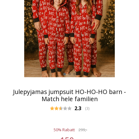
Julepyjamas jumpsuit HO-HO-HO barn -
Match hele familien
Gjennomsnittskarakter:
2.3
(
stemmer:
3
)
50% Rabatt
299,-