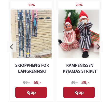
30%
20%
O
SKIOPPHENG FOR
RAMPENISSEN
LANGRENNSKI
PYJAMAS STRIPET
69,-
39,-
99,-
49,-
Kjøp
Kjøp