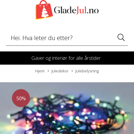
Gaver og interiør for alle årstider
Hjem
Juledekor
Julebelysning
50%