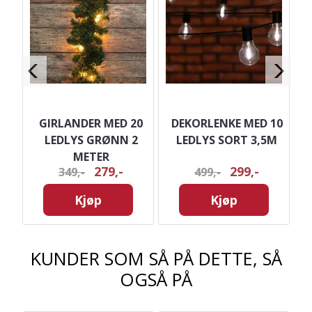
80
GIRLANDER MED 20
DEKORLENKE MED 10
K
LEDLYS GRØNN 2
LEDLYS SORT 3,5M
METER
279,-
299,-
349,-
499,-
Kjøp
Kjøp
KUNDER SOM SÅ PÅ DETTE, SÅ
OGSÅ PÅ