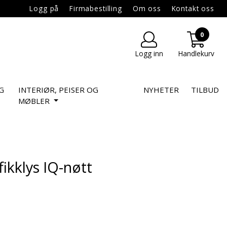
Logg på
Firmabestilling
Om oss
Kontakt oss
0
Logg inn
Handlekurv
G
INTERIØR, PEISER OG
NYHETER
TILBUD
MØBLER
fikklys IQ-nøtt