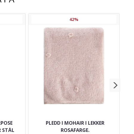
42%
RPOSE
PLEDD I MOHAIR I LEKKER
VI
R STÅL
ROSAFARGE.