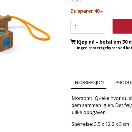
Du sparer 40,-
Kjøp nå – betal om 30 
Ingen renter/gebyrer ved beta
INFORMASJON
PRODU
Morsomt IQ-leke hvor du sk
dem sammen igjen. Det føl
ulike oppgaver.
Størrelse: 3,5 x 12,2 x 3 cm