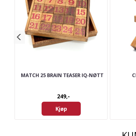
T
MATCH 25 BRAIN TEASER IQ-NØTT
C
249,-
Kjøp
KU