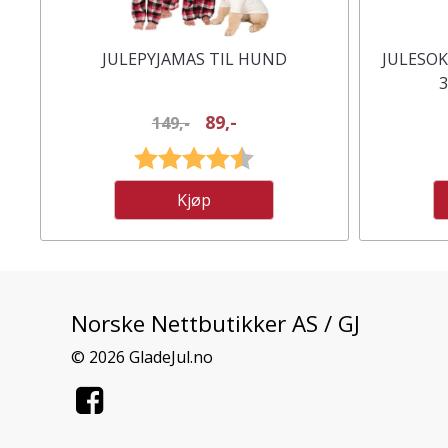
JULEPYJAMAS TIL HUND
JULESOK
3
89,-
149,-
Karakter:
4.5 av 5 mulige
Kjøp
Norske Nettbutikker AS / GJ
© 2026 GladeJul.no