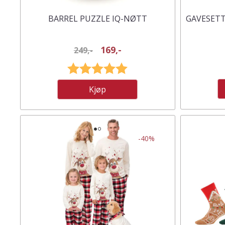
BARREL PUZZLE IQ-NØTT
GAVESETT 
169,-
249,-
Karakter:
5.0 av 5 mulige
Kjøp
-40%