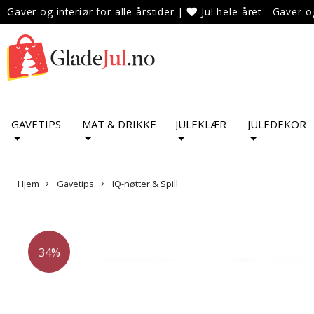
Gaver og interiør for alle årstider
|
Jul hele året - Gaver o
GAVETIPS
MAT & DRIKKE
JULEKLÆR
JULEDEKOR
Hjem
Gavetips
IQ-nøtter & Spill
34%