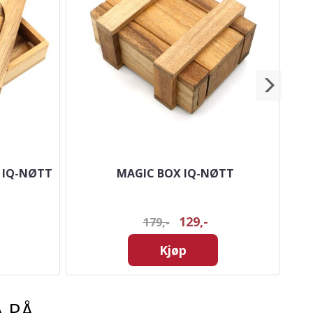
 IQ-NØTT
MAGIC BOX IQ-NØTT
129,-
179,-
Kjøp
 PÅ