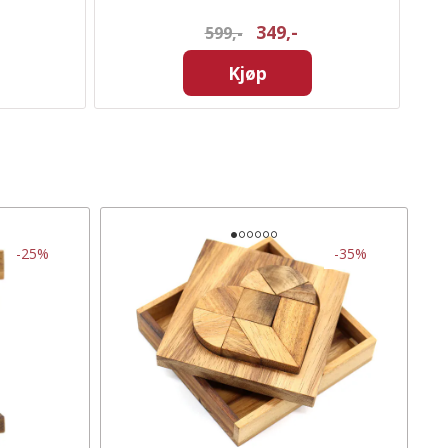
349,-
599,-
Kjøp
-25%
-35%