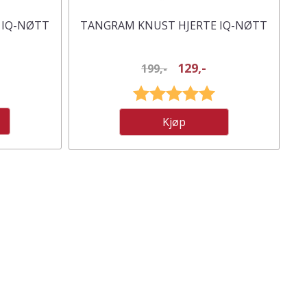
 IQ-NØTT
TANGRAM KNUST HJERTE IQ-NØTT
129,-
199,-
Karakter:
5.0 av 5 mulige
Kjøp