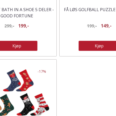
BATH IN A SHOE 5 DELER -
FÅ LØS GOLFBALL PUZZLE
GOOD FORTUNE
199,-
149,-
299,-
199,-
Kjøp
Kjøp
-17%