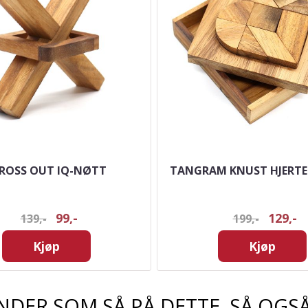
ROSS OUT IQ-NØTT
TANGRAM KNUST HJERTE
99,-
129,-
139,-
199,-
Kjøp
Kjøp
NDER SOM SÅ PÅ DETTE, SÅ OGSÅ