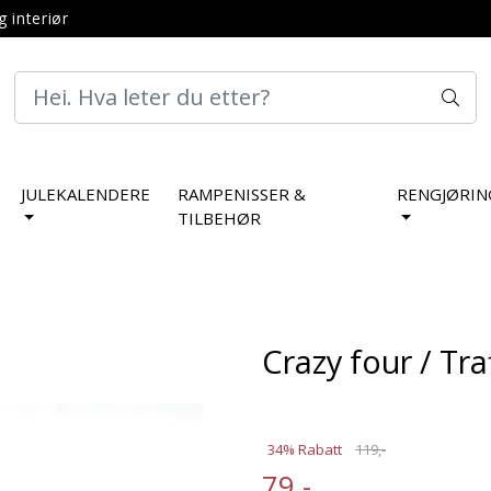
g interiør
JULEKALENDERE
RAMPENISSER &
RENGJØRIN
TILBEHØR
Crazy four / Tra
34% Rabatt
119,-
79,-