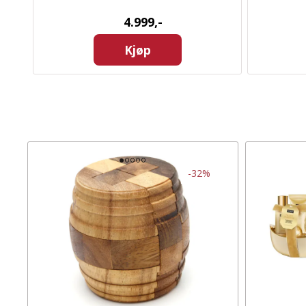
4.999,-
Kjøp
-32%