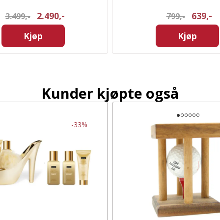
2.490,-
639,-
3.499,-
799,-
Kjøp
Kjøp
Kunder kjøpte også
-33%