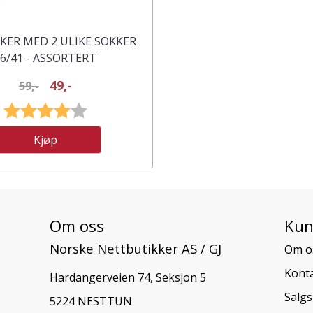
KER MED 2 ULIKE SOKKER
6/41 - ASSORTERT
49,-
59,-
Karakter:
4.0 av 5 mulige
Kjøp
Om oss
Kun
Norske Nettbutikker AS / GJ
Om o
Konta
Hardangerveien 74, Seksjon 5
Salgs
5224 NESTTUN