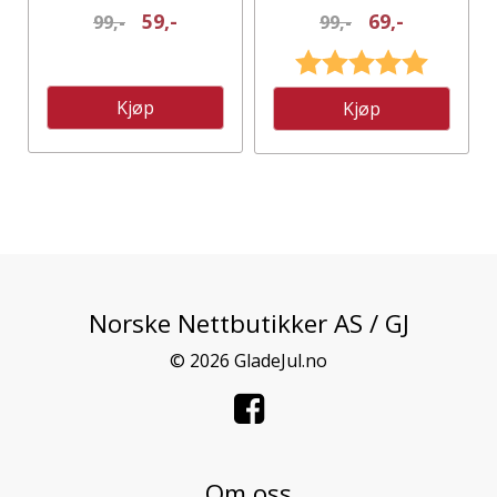
VINFLASKE RØD
59,-
69,-
99,-
99,-
Karakter:
5.0 av 5
Kjøp
Kjøp
Norske Nettbutikker AS / GJ
© 2026 GladeJul.no
Om oss