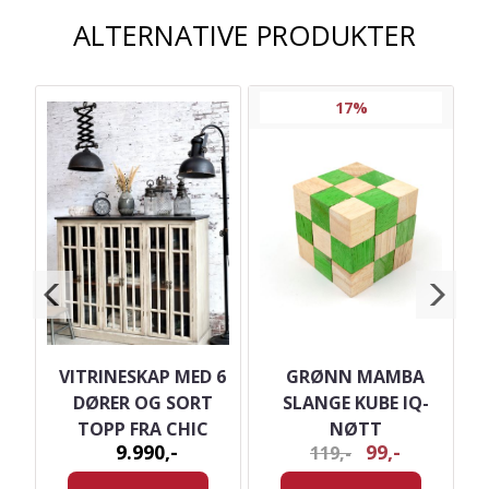
ALTERNATIVE PRODUKTER
17%
IL
VITRINESKAP MED 6
GRØNN MAMBA
N
DØRER OG SORT
SLANGE KUBE IQ-
TOPP FRA CHIC
NØTT
9.990,-
99,-
119,-
ANTIQUE