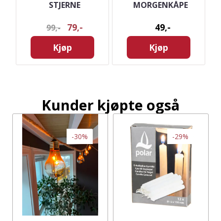
S
STJERNE
MORGENKÅPE
79,-
49,-
99,-
Kjøp
Kjøp
Kunder kjøpte også
-30%
-29%