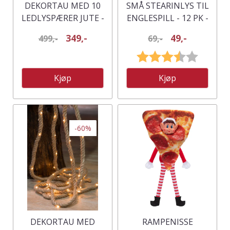
DEKORTAU MED 10
SMÅ STEARINLYS TIL
LEDLYSPÆRER JUTE -
ENGLESPILL - 12 PK -
3,5 M
10 CM HØYE
349,-
49,-
499,-
69,-
Karakter:
3.3 av 5
Kjøp
Kjøp
-60%
DEKORTAU MED
RAMPENISSE