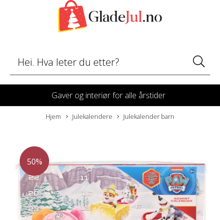
Gaver og interiør for alle årstider
Hjem
Julekalendere
Julekalender barn
50%