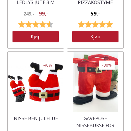
LEDLYS JUTE 3 M
PIZZAKOSTYME
99,-
59,-
249,-
Karakter:
4.5 av 5 mulige
Karakter:
5.0 av 5
Kjøp
Kjøp
-40%
-30%
NISSE BEN JULELUE
GAVEPOSE
NISSEBUKSE FOR