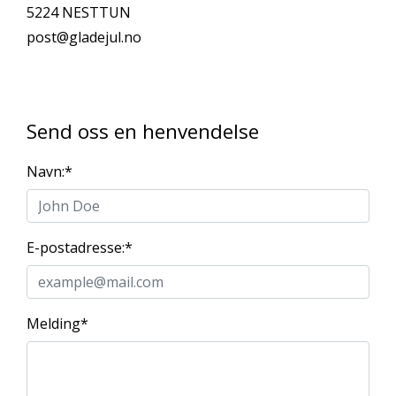
5224 NESTTUN
post@gladejul.no
Send oss en henvendelse
Navn:
*
E-postadresse:
*
Melding
*