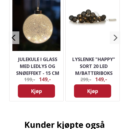
G
JULEKULE I GLASS
LYSLENKE "HAPPY"
UE
MED LEDLYS OG
SORT 20 LED
SNØEFFEKT - 15 CM
M/BATTERIBOKS
149,-
149,-
199,-
299,-
DIAMETER
Kjøp
Kjøp
Kunder kjøpte også