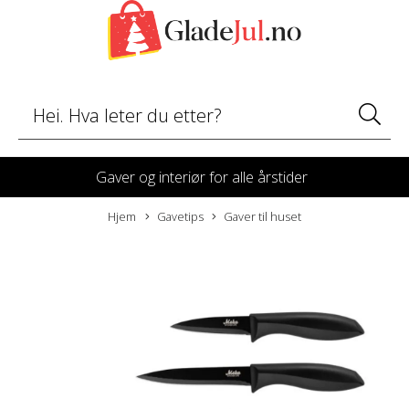
Gaver og interiør for alle årstider
Hjem
Gavetips
Gaver til huset