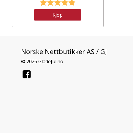
Karakter:
5.0 av 5 mulige
Kjøp
Norske Nettbutikker AS / GJ
© 2026 GladeJul.no