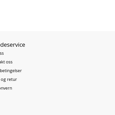
deservice
ss
kt oss
betingelser
 og retur
onvern