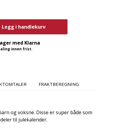
Legg i handlekurv
dager med Klarna
ling innen frist.
KTOMTALER
FRAKTBEREGNING
.
barn og voksne. Disse er super både som
eler til julekalender.