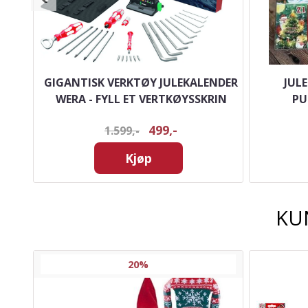
GIGANTISK VERKTØY JULEKALENDER
JUL
WERA - FYLL ET VERTKØYSSKRIN
PU
499,-
1.599,-
Kjøp
KU
20%