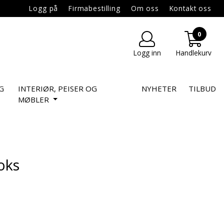
Logg på
Firmabestilling
Om oss
Kontakt oss
0
Logg inn
Handlekurv
G
INTERIØR, PEISER OG
NYHETER
TILBUD
MØBLER
oks