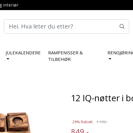
g interiør
JULEKALENDERE
RAMPENISSER &
RENGJØRIN
TILBEHØR
12 IQ-nøtter i b
29% Rabatt
1.199,-
849,-