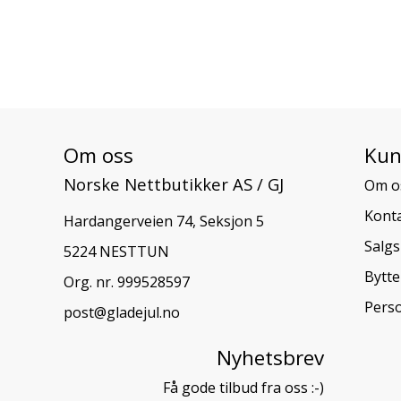
Om oss
Kun
Norske Nettbutikker AS / GJ
Om o
Konta
Hardangerveien 74, Seksjon 5
Salgs
5224 NESTTUN
Bytte
Org. nr. 999528597
Pers
post@gladejul.no
Nyhetsbrev
Få gode tilbud fra oss :-)