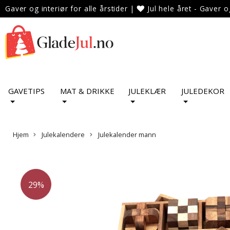
Gaver og interiør for alle årstider
|
Jul hele året - Gaver o
GAVETIPS
MAT & DRIKKE
JULEKLÆR
JULEDEKOR
Hjem
Julekalendere
Julekalender mann
29%