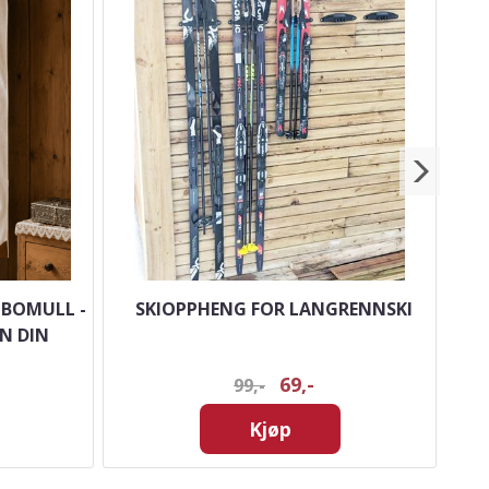
 BOMULL -
SKIOPPHENG FOR LANGRENNSKI
N DIN
69,-
99,-
Kjøp