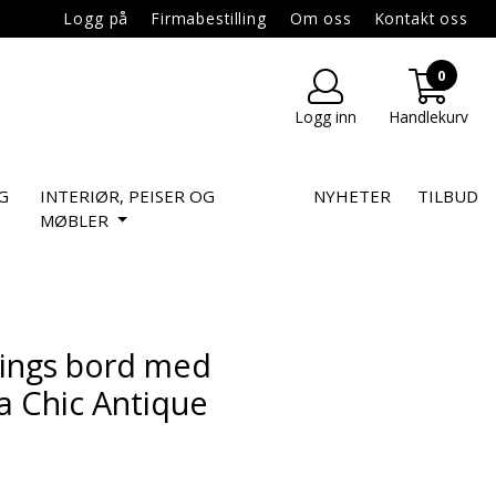
Logg på
Firmabestilling
Om oss
Kontakt oss
0
Logg inn
Handlekurv
G
INTERIØR, PEISER OG
NYHETER
TILBUD
MØBLER
ings bord med
a Chic Antique