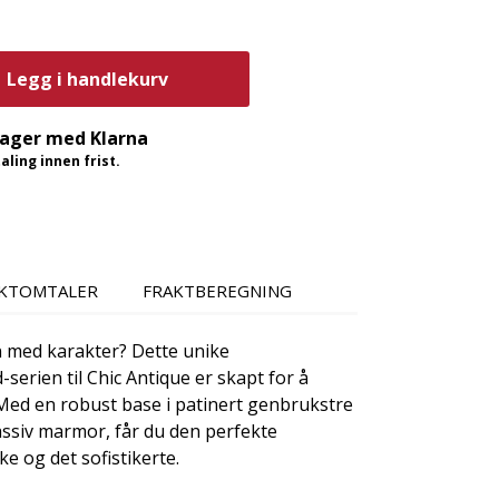
Legg i handlekurv
dager med Klarna
ling innen frist.
KTOMTALER
FRAKTBEREGNING
 med karakter? Dette unike
serien til Chic Antique er skapt for å
ed en robust base i patinert genbrukstre
assiv marmor, får du den perfekte
e og det sofistikerte.