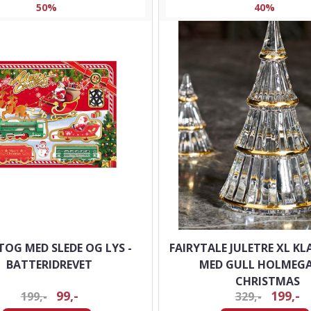
50%
40%
TOG MED SLEDE OG LYS -
FAIRYTALE JULETRE XL KL
BATTERIDREVET
MED GULL HOLMEG
CHRISTMAS
99,-
199,-
199,-
329,-