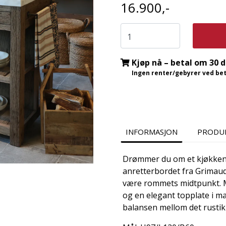
16.900,-
Kjøp nå – betal om 30 
Ingen renter/gebyrer ved beta
INFORMASJON
PRODU
Drømmer du om et kjøkken
anretterbordet fra Grimaud-
være rommets midtpunkt. M
og en elegant topplate i m
balansen mellom det rustikk