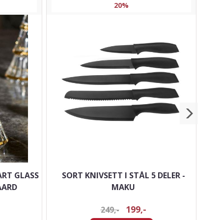
20%
ART GLASS
SORT KNIVSETT I STÅL 5 DELER -
KA
AARD
MAKU
199,-
249,-