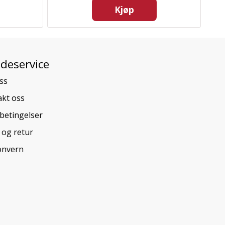
Kjøp
deservice
ss
kt oss
betingelser
 og retur
onvern