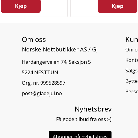
Kjøp
Kjøp
Om oss
Kun
Norske Nettbutikker AS / GJ
Om o
Konta
Hardangerveien 74, Seksjon 5
Salgs
5224 NESTTUN
Bytte
Org. nr. 999528597
Pers
post@gladejul.no
Nyhetsbrev
Få gode tilbud fra oss :-)
Abonner på nyhetsbrev