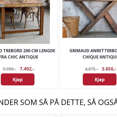
 TREBORD 200 CM LENGDE
GRIMAUD ANRETTERBO
FRA CHIC ANTIQUE
CHIQUE ANTIQU
7.492,-
3.656,-
9.990,-
4.875,-
Kjøp
Kjøp
NDER SOM SÅ PÅ DETTE, SÅ OGSÅ