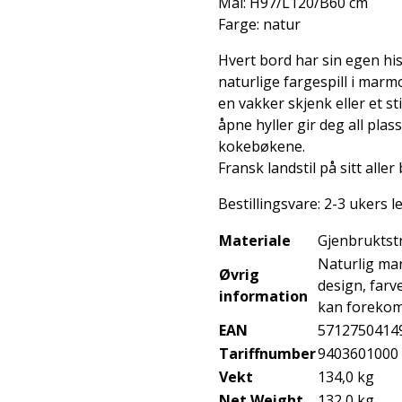
Mål: H97/L120/B60 cm
Farge: natur
Hvert bord har sin egen his
naturlige fargespill i mar
en vakker skjenk eller et s
åpne hyller gir deg all plas
kokebøkene.
Fransk landstil på sitt aller 
Bestillingsvare: 2-3 ukers l
Materiale
Gjenbruktst
Naturlig mar
Øvrig
design, farv
information
kan foreko
EAN
5712750414
Tariffnumber
9403601000
Vekt
134,0 kg
Net Weight
132,0 kg