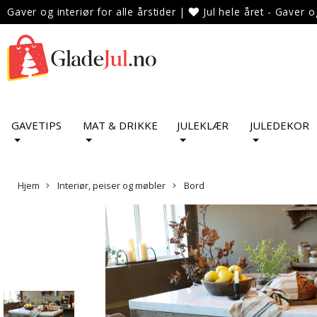
Gaver og interiør for alle årstider
|
Jul hele året - Gaver o
GAVETIPS
MAT & DRIKKE
JULEKLÆR
JULEDEKOR
Hjem
Interiør, peiser og møbler
Bord